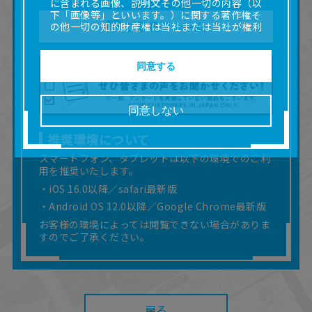
に含まれる画像、説明文その他一切の内容（以
下「画像等」といいます。）に関する著作権そ
ご意見フォーム
の他一切の知的財産権は当社または当社が権利
の許諾を受ける第三者に帰属します。
■取扱説明書及び画像等の一部または全部を私的
使用（本サービス内の意見投稿の目的での画像
同意する
等の利用を含みます。）を超えて使用（複製、
複写、改変、掲示、頒布、配信、販売、出版等
を含むがこれに限りません。）することは禁止
同意しない
いたします。
■掲載している取扱説明書は、お客様が購入され
推奨環境について
た商品に同梱されたものと異なる場合がありま
す。
スマートフォン、タブレットは以下の環境でのご利
用を推奨いたします。
■対象商品仕様の変更などにより、取扱説明書の
内容は予告なく変更される場合があります。
・iOS 16.0以降／safari最新版
■当社は、取扱説明書の正確性確保に努めており
・Android OS 12.0以降／Google Chrome最新版
ますが、取扱説明書の完全性を保証するもので
お客様の環境によっては閲覧できない場合がありま
はありません。
すのでご了承ください。
■お客様のご利用環境によっては、本サービスを
ご利用いただけない場合があります。
■本サービスを利用したこと、または利用できな
かったことにより利用者に何らかの損害が生じ
たとしても、当社は何らの責任を負いません。
また、本サイトを利用したことによって、利用
戻る