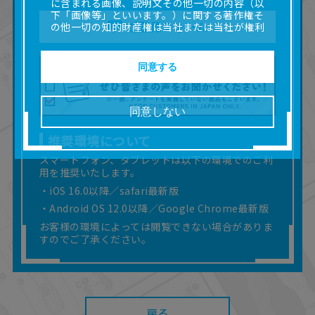
に含まれる画像、説明文その他一切の内容（以
下「画像等」といいます。）に関する著作権そ
ご意見フォーム
の他一切の知的財産権は当社または当社が権利
の許諾を受ける第三者に帰属します。
■取扱説明書及び画像等の一部または全部を私的
使用（本サービス内の意見投稿の目的での画像
同意する
等の利用を含みます。）を超えて使用（複製、
複写、改変、掲示、頒布、配信、販売、出版等
を含むがこれに限りません。）することは禁止
同意しない
いたします。
■掲載している取扱説明書は、お客様が購入され
推奨環境について
た商品に同梱されたものと異なる場合がありま
す。
スマートフォン、タブレットは以下の環境でのご利
用を推奨いたします。
■対象商品仕様の変更などにより、取扱説明書の
内容は予告なく変更される場合があります。
・iOS 16.0以降／safari最新版
■当社は、取扱説明書の正確性確保に努めており
・Android OS 12.0以降／Google Chrome最新版
ますが、取扱説明書の完全性を保証するもので
お客様の環境によっては閲覧できない場合がありま
はありません。
すのでご了承ください。
■お客様のご利用環境によっては、本サービスを
ご利用いただけない場合があります。
■本サービスを利用したこと、または利用できな
かったことにより利用者に何らかの損害が生じ
たとしても、当社は何らの責任を負いません。
また、本サイトを利用したことによって、利用
戻る