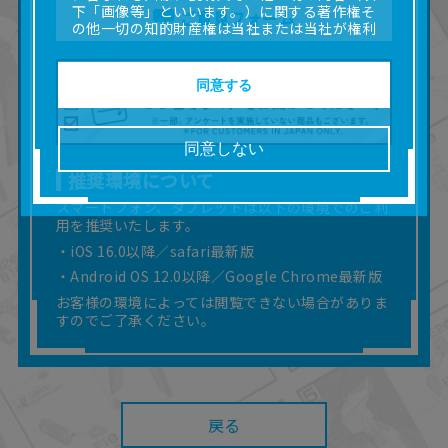
下「画像等」といいます。）に関する著作権そ
ご意見フォーム
の他一切の知的財産権は当社または当社が権利
の許諾を受ける第三者に帰属します。
■取扱説明書及び画像等の一部または全部を私的
使用（本サービス内の意見投稿の目的での画像
同意する
等の利用を含みます。）を超えて使用（複製、
複写、改変、掲示、頒布、配信、販売、出版等
を含むがこれに限りません。）することは禁止
同意しない
いたします。
推奨環境について
■掲載している取扱説明書は、お客様が購入され
た商品に同梱されたものと異なる場合がありま
スマートフォン、タブレットは以下の環境でのご利
す。
用を推奨いたします。
■対象商品仕様の変更などにより、取扱説明書の
・iOS 16.0以降／safari最新版
内容は予告なく変更される場合があります。
・Android OS 12.0以降／Google Chrome最新版
■当社は、取扱説明書の正確性確保に努めており
ますが、取扱説明書の完全性を保証するもので
お客様の環境によっては閲覧できない場合がありま
はありません。
すのでご了承ください。
■お客様のご利用環境によっては、本サービスを
ご利用いただけない場合があります。
■本サービスを利用したこと、または利用できな
かったことにより利用者に何らかの損害が生じ
たとしても、当社は何らの責任を負いません。
戻る
また、本サイトを利用したことによって、利用
者の通信機器、ネットワークへの障害（コンピ