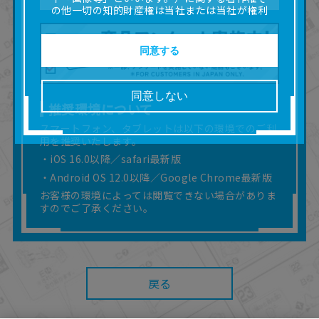
の他一切の知的財産権は当社または当社が権利
の許諾を受ける第三者に帰属します。
■取扱説明書及び画像等の一部または全部を私的
使用（本サービス内の意見投稿の目的での画像
同意する
等の利用を含みます。）を超えて使用（複製、
複写、改変、掲示、頒布、配信、販売、出版等
を含むがこれに限りません。）することは禁止
同意しない
いたします。
推奨環境について
■掲載している取扱説明書は、お客様が購入され
スマートフォン、タブレットは以下の環境でのご利
た商品に同梱されたものと異なる場合がありま
用を推奨いたします。
す。
■対象商品仕様の変更などにより、取扱説明書の
・iOS 16.0以降／safari最新版
内容は予告なく変更される場合があります。
・Android OS 12.0以降／Google Chrome最新版
■当社は、取扱説明書の正確性確保に努めており
お客様の環境によっては閲覧できない場合がありま
ますが、取扱説明書の完全性を保証するもので
すのでご了承ください。
はありません。
■お客様のご利用環境によっては、本サービスを
ご利用いただけない場合があります。
■本サービスを利用したこと、または利用できな
かったことにより利用者に何らかの損害が生じ
戻る
たとしても、当社は何らの責任を負いません。
また、本サイトを利用したことによって、利用
者の通信機器、ネットワークへの障害（コンピ