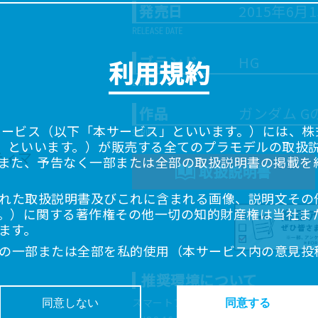
発売日
2015年6月
ブランド
HG
利用規約
作品
ガンダム 
サービス（以下「本サービス」といいます。）には、株式会
「当社」といいます。）が販売する全てのプラモデルの取扱
また、予告なく一部または全部の取扱説明書の掲載を
取扱説明書
れた取扱説明書及びこれに含まれる画像、説明文その
。）に関する著作権その他一切の知的財産権は当社ま
ます。
の一部または全部を私的使用（本サービス内の意見投
超えて使用（複製、複写、改変、掲示、頒布、配信、
推奨環境について
ることは禁止いたします。
書は、お客様が購入された商品に同梱されたものと異
スマートフォン、タブレットは以下の環
同意しない
同意する