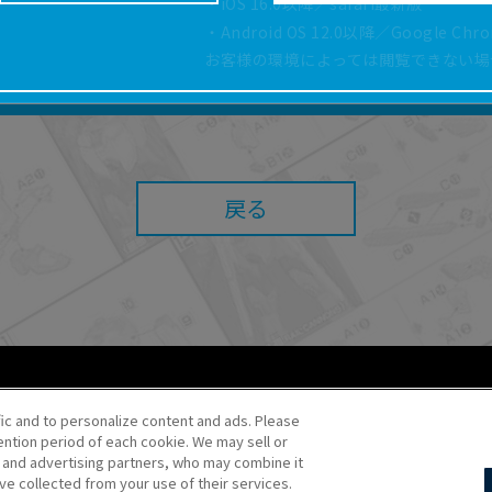
・iOS 16.0以降／safari最新版
どにより、取扱説明書の内容は予告なく変更される場
・Android OS 12.0以降／Google Ch
正確性確保に努めておりますが、取扱説明書の完全性
お客様の環境によっては閲覧できない場
よっては、本サービスをご利用いただけない場合があ
こと、または利用できなかったことにより利用者に何
責任を負いません。また、本サイトを利用したことに
障害（コンピューターウィルスに起因する障害を含み
任も負いません。
戻る
内容・条件を予告なく変更または停止することがあり
することがあります。
あたり、
ウェブサイトご利用条件
およびその他別途当
ご利用ください。
fic and to personalize content and ads. Please
ntion period of each cookie. We may sell or
o・JR Kikaku ©Pokémon
s and advertising partners, who may combine it
ve collected from your use of their services.