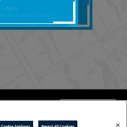
合があります。
rome最新版
を保証するものではあ
合がありますのでご了承ください。
ります。
らかの損害が生じたと
よって、利用者の通信機
ます。）等が生じたとし
ます。また当社は、本
社が定める規約がある
Cookie Settings
Reject All Cookies