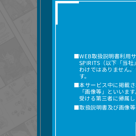
■WEB取扱説明書利用
SPIRITS（以下
わけではありません。
す。
■本サービス中に掲載さ
「画像等」といいます
受ける第三者に帰属し
■取扱説明書及び画像等
利用を含みます。）を
れに限りません。）す
■掲載している取扱説明