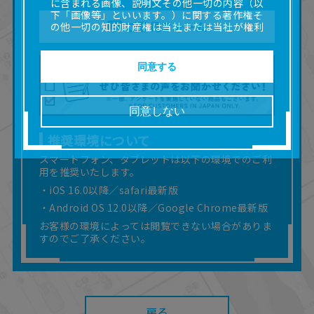
に含まれる画像、説明文その他一切の内容（以
下「画像等」といいます。）に関する著作権そ
ご意見フォーム
の他一切の知的財産権は当社または当社が権利
の許諾を受ける第三者に帰属します。
■取扱説明書及び画像等の一部または全部を私的
使用（本サービス内の意見投稿の目的での画像
同意する
等の利用を含みます。）を超えて使用（複製、
複写、改変、掲示、頒布、配信、販売、出版等
を含むがこれに限りません。）することは禁止
同意しない
いたします。
■掲載している取扱説明書は、お客様が購入され
推奨環境について
た商品に同梱されたものと異なる場合がありま
す。
スマートフォン、タブレットは以下の環境でのご利
用を推奨いたします。
■対象商品仕様の変更などにより、取扱説明書の
内容は予告なく変更される場合があります。
・iOS 16.0以降／safari最新版
■当社は、取扱説明書の正確性確保に努めており
・Android OS 12.0以降／Google Chrome最新版
ますが、取扱説明書の完全性を保証するもので
お客様の環境によっては閲覧できない場合がありま
はありません。
すのでご了承ください。
■お客様のご利用環境によっては、本サービスを
ご利用いただけない場合があります。
■本サービスを利用したこと、または利用できな
かったことにより利用者に何らかの損害が生じ
たとしても、当社は何らの責任を負いません。
また、本サイトを利用したことによって、利用
戻る