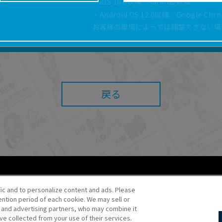
・iOS 16.0以降／safari最新版
どにより、取扱説明書の内容は予告なく変更される場
・Android OS 12.0以降／Google Ch
正確性確保に努めておりますが、取扱説明書の完全性
お客様の環境によっては閲覧できない場
よっては、本サービスをご利用いただけない場合があ
こと、または利用できなかったことにより利用者に何
責任を負いません。また、本サイトを利用したことに
障害（コンピューターウィルスに起因する障害を含み
任も負いません。
戻る
内容・条件を予告なく変更または停止することがあり
することがあります。
あたり、
ウェブサイトご利用条件
およびその他別途当
ご利用ください。
fic and to personalize content and ads. Please
ntion period of each cookie. We may sell or
o・JR Kikaku ©Pokémon
s and advertising partners, who may combine it
ve collected from your use of their services.