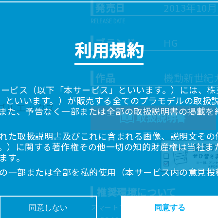
発売日
2013年10
ブランド
HG
利用規約
作品
機動新世紀
サービス（以下「本サービス」といいます。）には、株式会
「当社」といいます。）が販売する全てのプラモデルの取扱
また、予告なく一部または全部の取扱説明書の掲載を
取扱説明書
れた取扱説明書及びこれに含まれる画像、説明文その
。）に関する著作権その他一切の知的財産権は当社ま
ます。
の一部または全部を私的使用（本サービス内の意見投
超えて使用（複製、複写、改変、掲示、頒布、配信、
推奨環境について
ることは禁止いたします。
書は、お客様が購入された商品に同梱されたものと異
スマートフォン、タブレットは以下の環
同意しない
同意する