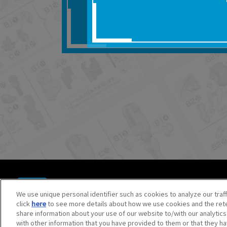
■対象商品仕様の変更な
■当社は、取扱説明書の
りません。
■お客様のご利用環境に
■本サービスを利用した
しても、当社は何らの
器、ネットワークへの
ても、当社は何らの責
■当社は、本サービスの
サービスの提供を終了
■本サービスのご利用に
場合、これらに従って
© BANDAI SPIRITS CO.,LTD. ALL RIGHTS RESERVED.
©創通・サンライズ ©創通・サンライズ・MBS
We use unique personal identifier such as cookies to analyze our traf
©SOTSU・SUNRISE ©SOTSU・SUNRISE・MBS
click
here
to see more details about how we use cookies and the rete
©Nintendo・Creatures・GAME FREAK・TV Tokyo・ShoPr
share information about your use of our website to/with our analytic
©Pokémon. ©Nintendo/Creatures Inc./GAME FREAK inc.
with other information that you have provided to them or that they ha