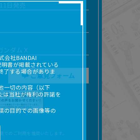
月11日発売
ガンダムＸ
社BANDAI
説明書が掲載されている
終了する場合がありま
ご意見フォーム
他一切の内容（以下
たは当社が権利の許諾を
稿の目的での画像等の
販売、出版等を含むがこ
なる場合があります。
境でのご利用を推奨いたします。