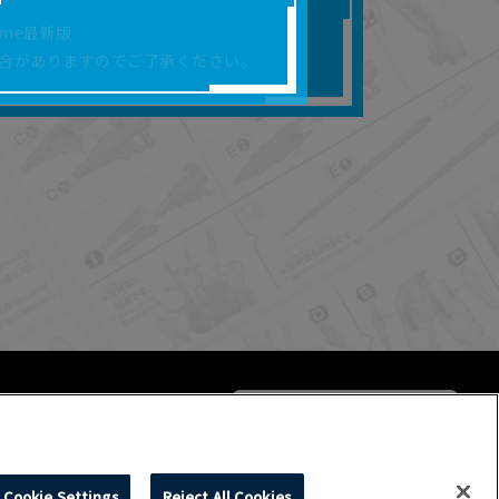
合があります。
rome最新版
を保証するものではあ
合がありますのでご了承ください。
ります。
らかの損害が生じたと
よって、利用者の通信機
ます。）等が生じたとし
ます。また当社は、本
社が定める規約がある
Cookie Settings
Reject All Cookies