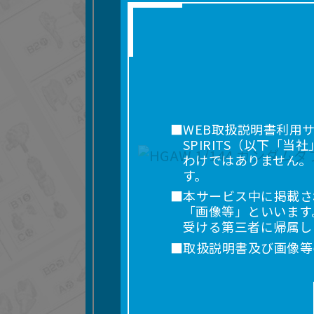
■WEB取扱説明書利用
SPIRITS（以下
わけではありません。
す。
■本サービス中に掲載さ
「画像等」といいます
受ける第三者に帰属し
■取扱説明書及び画像等
利用を含みます。）を
れに限りません。）す
■掲載している取扱説明