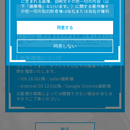
に含まれる画像、説明文その他一切の内容（以
下「画像等」といいます。）に関する著作権そ
ご意見フォーム
の他一切の知的財産権は当社または当社が権利
の許諾を受ける第三者に帰属します。
■取扱説明書及び画像等の一部または全部を私的
使用（本サービス内の意見投稿の目的での画像
同意する
等の利用を含みます。）を超えて使用（複製、
複写、改変、掲示、頒布、配信、販売、出版等
を含むがこれに限りません。）することは禁止
同意しない
いたします。
■掲載している取扱説明書は、お客様が購入され
推奨環境について
た商品に同梱されたものと異なる場合がありま
す。
スマートフォン、タブレットは以下の環境でのご利
用を推奨いたします。
■対象商品仕様の変更などにより、取扱説明書の
内容は予告なく変更される場合があります。
・iOS 16.0以降／safari最新版
■当社は、取扱説明書の正確性確保に努めており
・Android OS 12.0以降／Google Chrome最新版
ますが、取扱説明書の完全性を保証するもので
お客様の環境によっては閲覧できない場合がありま
はありません。
すのでご了承ください。
■お客様のご利用環境によっては、本サービスを
ご利用いただけない場合があります。
■本サービスを利用したこと、または利用できな
かったことにより利用者に何らかの損害が生じ
たとしても、当社は何らの責任を負いません。
また、本サイトを利用したことによって、利用
戻る