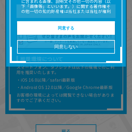
に含まれる画像、説明文その他一切の内容（以
下「画像等」といいます。）に関する著作権そ
ご意見フォーム
の他一切の知的財産権は当社または当社が権利
の許諾を受ける第三者に帰属します。
■取扱説明書及び画像等の一部または全部を私的
使用（本サービス内の意見投稿の目的での画像
同意する
等の利用を含みます。）を超えて使用（複製、
複写、改変、掲示、頒布、配信、販売、出版等
を含むがこれに限りません。）することは禁止
同意しない
いたします。
■掲載している取扱説明書は、お客様が購入され
推奨環境について
た商品に同梱されたものと異なる場合がありま
す。
スマートフォン、タブレットは以下の環境でのご利
用を推奨いたします。
■対象商品仕様の変更などにより、取扱説明書の
内容は予告なく変更される場合があります。
・iOS 16.0以降／safari最新版
■当社は、取扱説明書の正確性確保に努めており
・Android OS 12.0以降／Google Chrome最新版
ますが、取扱説明書の完全性を保証するもので
お客様の環境によっては閲覧できない場合がありま
はありません。
すのでご了承ください。
■お客様のご利用環境によっては、本サービスを
ご利用いただけない場合があります。
■本サービスを利用したこと、または利用できな
かったことにより利用者に何らかの損害が生じ
たとしても、当社は何らの責任を負いません。
また、本サイトを利用したことによって、利用
戻る