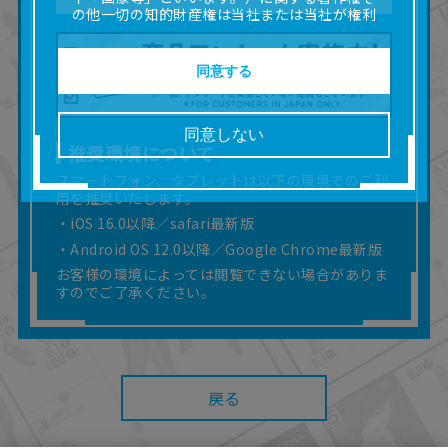
の他一切の知的財産権は当社または当社が権利
の許諾を受ける第三者に帰属します。
■取扱説明書及び画像等の一部または全部を私的
使用（本サービス内の意見投稿の目的での画像
同意する
等の利用を含みます。）を超えて使用（複製、
複写、改変、掲示、頒布、配信、販売、出版等
を含むがこれに限りません。）することは禁止
同意しない
いたします。
推奨環境について
■掲載している取扱説明書は、お客様が購入され
スマートフォン、タブレットは以下の環境でのご利
た商品に同梱されたものと異なる場合がありま
用を推奨いたします。
す。
■対象商品仕様の変更などにより、取扱説明書の
・iOS 16.0以降／safari最新版
内容は予告なく変更される場合があります。
・Android OS 12.0以降／Google Chrome最新版
■当社は、取扱説明書の正確性確保に努めており
お客様の環境によっては閲覧できない場合がありま
ますが、取扱説明書の完全性を保証するもので
すのでご了承ください。
はありません。
■お客様のご利用環境によっては、本サービスを
ご利用いただけない場合があります。
■本サービスを利用したこと、または利用できな
かったことにより利用者に何らかの損害が生じ
戻る
たとしても、当社は何らの責任を負いません。
また、本サイトを利用したことによって、利用
者の通信機器、ネットワークへの障害（コンピ