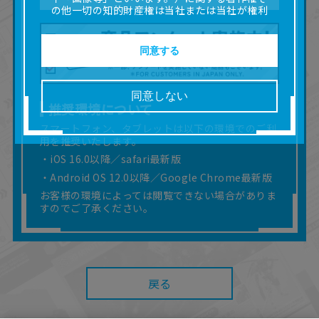
の他一切の知的財産権は当社または当社が権利
の許諾を受ける第三者に帰属します。
■取扱説明書及び画像等の一部または全部を私的
使用（本サービス内の意見投稿の目的での画像
同意する
等の利用を含みます。）を超えて使用（複製、
複写、改変、掲示、頒布、配信、販売、出版等
を含むがこれに限りません。）することは禁止
同意しない
いたします。
推奨環境について
■掲載している取扱説明書は、お客様が購入され
スマートフォン、タブレットは以下の環境でのご利
た商品に同梱されたものと異なる場合がありま
用を推奨いたします。
す。
■対象商品仕様の変更などにより、取扱説明書の
・iOS 16.0以降／safari最新版
内容は予告なく変更される場合があります。
・Android OS 12.0以降／Google Chrome最新版
■当社は、取扱説明書の正確性確保に努めており
お客様の環境によっては閲覧できない場合がありま
ますが、取扱説明書の完全性を保証するもので
すのでご了承ください。
はありません。
■お客様のご利用環境によっては、本サービスを
ご利用いただけない場合があります。
■本サービスを利用したこと、または利用できな
かったことにより利用者に何らかの損害が生じ
戻る
たとしても、当社は何らの責任を負いません。
また、本サイトを利用したことによって、利用
者の通信機器、ネットワークへの障害（コンピ