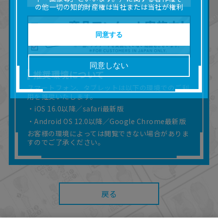
の他一切の知的財産権は当社または当社が権利
の許諾を受ける第三者に帰属します。
■取扱説明書及び画像等の一部または全部を私的
使用（本サービス内の意見投稿の目的での画像
同意する
等の利用を含みます。）を超えて使用（複製、
複写、改変、掲示、頒布、配信、販売、出版等
を含むがこれに限りません。）することは禁止
同意しない
いたします。
推奨環境について
■掲載している取扱説明書は、お客様が購入され
スマートフォン、タブレットは以下の環境でのご利
た商品に同梱されたものと異なる場合がありま
用を推奨いたします。
す。
■対象商品仕様の変更などにより、取扱説明書の
・iOS 16.0以降／safari最新版
内容は予告なく変更される場合があります。
・Android OS 12.0以降／Google Chrome最新版
■当社は、取扱説明書の正確性確保に努めており
お客様の環境によっては閲覧できない場合がありま
ますが、取扱説明書の完全性を保証するもので
すのでご了承ください。
はありません。
■お客様のご利用環境によっては、本サービスを
ご利用いただけない場合があります。
■本サービスを利用したこと、または利用できな
かったことにより利用者に何らかの損害が生じ
戻る
たとしても、当社は何らの責任を負いません。
また、本サイトを利用したことによって、利用
者の通信機器、ネットワークへの障害（コンピ