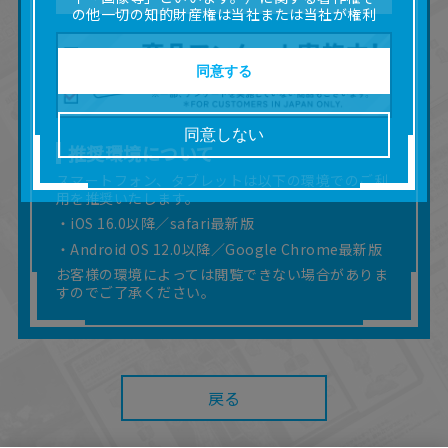
の他一切の知的財産権は当社または当社が権利
の許諾を受ける第三者に帰属します。
■取扱説明書及び画像等の一部または全部を私的
使用（本サービス内の意見投稿の目的での画像
同意する
等の利用を含みます。）を超えて使用（複製、
複写、改変、掲示、頒布、配信、販売、出版等
を含むがこれに限りません。）することは禁止
同意しない
いたします。
推奨環境について
■掲載している取扱説明書は、お客様が購入され
スマートフォン、タブレットは以下の環境でのご利
た商品に同梱されたものと異なる場合がありま
用を推奨いたします。
す。
■対象商品仕様の変更などにより、取扱説明書の
・iOS 16.0以降／safari最新版
内容は予告なく変更される場合があります。
・Android OS 12.0以降／Google Chrome最新版
■当社は、取扱説明書の正確性確保に努めており
お客様の環境によっては閲覧できない場合がありま
ますが、取扱説明書の完全性を保証するもので
すのでご了承ください。
はありません。
■お客様のご利用環境によっては、本サービスを
ご利用いただけない場合があります。
■本サービスを利用したこと、または利用できな
かったことにより利用者に何らかの損害が生じ
戻る
たとしても、当社は何らの責任を負いません。
また、本サイトを利用したことによって、利用
者の通信機器、ネットワークへの障害（コンピ