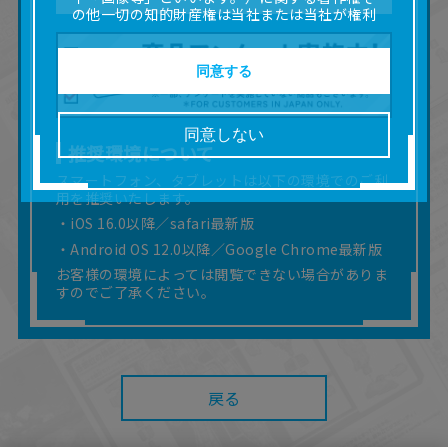
の他一切の知的財産権は当社または当社が権利
の許諾を受ける第三者に帰属します。
■取扱説明書及び画像等の一部または全部を私的
使用（本サービス内の意見投稿の目的での画像
同意する
等の利用を含みます。）を超えて使用（複製、
複写、改変、掲示、頒布、配信、販売、出版等
を含むがこれに限りません。）することは禁止
同意しない
いたします。
推奨環境について
■掲載している取扱説明書は、お客様が購入され
スマートフォン、タブレットは以下の環境でのご利
た商品に同梱されたものと異なる場合がありま
用を推奨いたします。
す。
■対象商品仕様の変更などにより、取扱説明書の
・iOS 16.0以降／safari最新版
内容は予告なく変更される場合があります。
・Android OS 12.0以降／Google Chrome最新版
■当社は、取扱説明書の正確性確保に努めており
お客様の環境によっては閲覧できない場合がありま
ますが、取扱説明書の完全性を保証するもので
すのでご了承ください。
はありません。
■お客様のご利用環境によっては、本サービスを
ご利用いただけない場合があります。
■本サービスを利用したこと、または利用できな
かったことにより利用者に何らかの損害が生じ
戻る
たとしても、当社は何らの責任を負いません。
また、本サイトを利用したことによって、利用
者の通信機器、ネットワークへの障害（コンピ