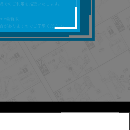
境でのご利用を推奨いたします。
合があります。
を保証するものではあ
rome最新版
合がありますのでご了承ください。
ります。
らかの損害が生じたと
よって、利用者の通信機
ます。）等が生じたとし
ます。また当社は、本
社が定める規約がある