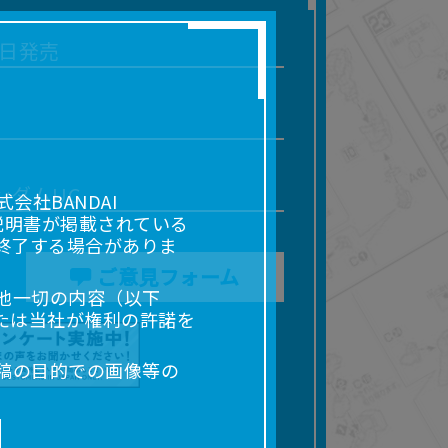
8日発売
ンダムUC
社BANDAI
説明書が掲載されている
終了する場合がありま
ご意見フォーム
他一切の内容（以下
たは当社が権利の許諾を
稿の目的での画像等の
販売、出版等を含むがこ
なる場合があります。