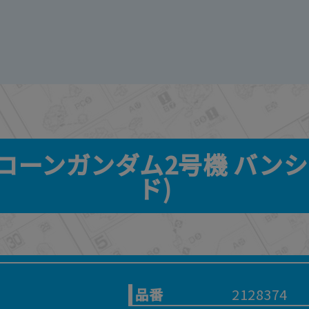
 ユニコーンガンダム2号機 バ
ド)
品番
2128374