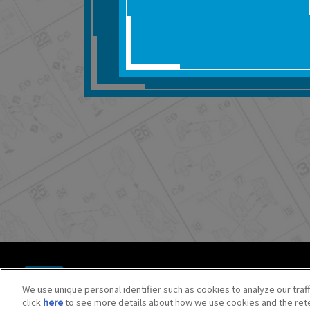
■対象商品仕様の変更な
■当社は、取扱説明書の
りません。
■お客様のご利用環境に
■本サービスを利用した
しても、当社は何らの
器、ネットワークへの
ても、当社は何らの責
■当社は、本サービスの
サービスの提供を終了
■本サービスのご利用に
場合、これらに従って
© BANDAI SPIRITS CO.,LTD. ALL RIGHTS RESERVED.
©創通・サンライズ ©創通・サンライズ・MBS
We use unique personal identifier such as cookies to analyze our traf
©SOTSU・SUNRISE ©SOTSU・SUNRISE・MBS
click
here
to see more details about how we use cookies and the rete
©Nintendo・Creatures・GAME FREAK・TV Tokyo・ShoPr