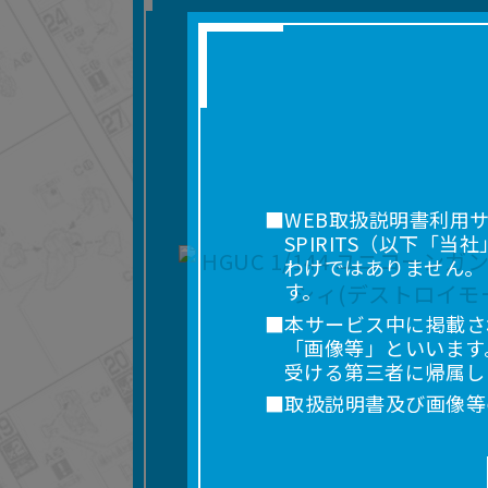
■WEB取扱説明書利用
SPIRITS（以下
わけではありません。
す。
■本サービス中に掲載さ
「画像等」といいます
受ける第三者に帰属し
■取扱説明書及び画像等
利用を含みます。）を
れに限りません。）す
■掲載している取扱説明