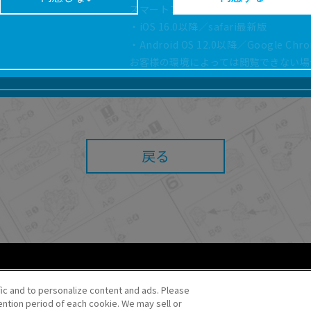
スマートフォン、タブレットは以下の環
どにより、取扱説明書の内容は予告なく変更される場
・iOS 16.0以降／safari最新版
正確性確保に努めておりますが、取扱説明書の完全性
・Android OS 12.0以降／Google Ch
お客様の環境によっては閲覧できない場
よっては、本サービスをご利用いただけない場合があ
こと、または利用できなかったことにより利用者に何
責任を負いません。また、本サイトを利用したことに
障害（コンピューターウィルスに起因する障害を含み
任も負いません。
戻る
内容・条件を予告なく変更または停止することがあり
することがあります。
あたり、
ウェブサイトご利用条件
およびその他別途当
ご利用ください。
fic and to personalize content and ads. Please
ntion period of each cookie. We may sell or
o・JR Kikaku ©Pokémon