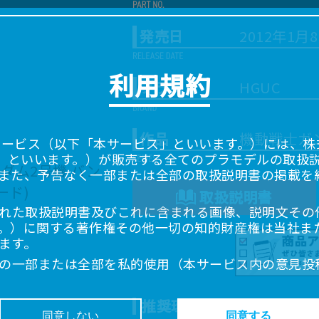
発売日
2012年1月
利用規約
ブランド
HGUC
作品
機動戦士ガ
サービス（以下「本サービス」といいます。）には、株式会
「当社」といいます。）が販売する全てのプラモデルの取扱
また、予告なく一部または全部の取扱説明書の掲載を
取扱説明書
れた取扱説明書及びこれに含まれる画像、説明文その
。）に関する著作権その他一切の知的財産権は当社ま
ます。
の一部または全部を私的使用（本サービス内の意見投
超えて使用（複製、複写、改変、掲示、頒布、配信、
ることは禁止いたします。
推奨環境について
書は、お客様が購入された商品に同梱されたものと異
同意しない
同意する