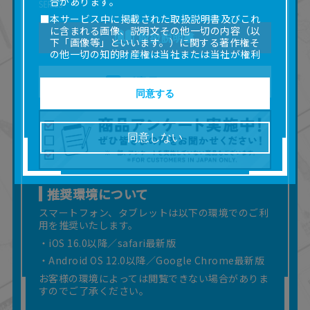
合があります。
■本サービス中に掲載された取扱説明書及びこれ
に含まれる画像、説明文その他一切の内容（以
取扱説明書
下「画像等」といいます。）に関する著作権そ
の他一切の知的財産権は当社または当社が権利
の許諾を受ける第三者に帰属します。
ご意見フォーム
■取扱説明書及び画像等の一部または全部を私的
使用（本サービス内の意見投稿の目的での画像
同意する
等の利用を含みます。）を超えて使用（複製、
複写、改変、掲示、頒布、配信、販売、出版等
を含むがこれに限りません。）することは禁止
同意しない
いたします。
■掲載している取扱説明書は、お客様が購入され
た商品に同梱されたものと異なる場合がありま
す。
推奨環境について
■対象商品仕様の変更などにより、取扱説明書の
内容は予告なく変更される場合があります。
スマートフォン、タブレットは以下の環境でのご利
用を推奨いたします。
■当社は、取扱説明書の正確性確保に努めており
ますが、取扱説明書の完全性を保証するもので
・iOS 16.0以降／safari最新版
はありません。
・Android OS 12.0以降／Google Chrome最新版
■お客様のご利用環境によっては、本サービスを
お客様の環境によっては閲覧できない場合がありま
ご利用いただけない場合があります。
すのでご了承ください。
■本サービスを利用したこと、または利用できな
かったことにより利用者に何らかの損害が生じ