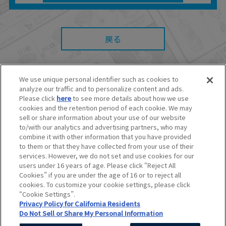
たとしても、当社は何らの責任を負いません。
また、本サイトを利用したことによって、利用
者の通信機器、ネットワークへの障害（コンピ
ューターウィルスに起因する障害を含みま
戻る
す。）等が生じたとしても、当社は何らの責任
も負いません。
■当社は、本サービスの内容・条件を予告なく変
更または停止することがあります。また当社
We use unique personal identifier such as cookies to
は、本サービスの提供を終了することがありま
す。
analyze our traffic and to personalize content and ads.
© BANDAI SPIRITS CO.,LTD. ALL RIGHTS RESERVED.
Please click
here
to see more details about how we use
■本サービスのご利用にあたり、
ウェブサイトご
©創通・サンライズ ©創通・サンライズ・MBS
cookies and the retention period of each cookie. We may
利用条件
およびその他別途当社が定める規約が
©SOTSU・SUNRISE ©SOTSU・SUNRISE・MBS
sell or share information about your use of our website
ある場合、これらに従ってご利用ください。
©Nintendo・Creatures・GAME FREAK・TV Tokyo・ShoPro・JR Kikaku
to/with our analytics and advertising partners, who may
©Pokémon
combine it with other information that you have provided
©Pokémon. ©Nintendo/Creatures Inc./GAME FREAK inc.
to them or that they have collected from your use of their
このホームページに掲載されている全ての画像、文章、データなどの無断
services. However, we do not set and use cookies for our
転用、転載をお断りします。
users under 16 years of age. Please click “Reject All
Unauthorized use or reproduction of materials contained in this page
Cookies” if you are under the age of 16 or to reject all
is strictly prohibited.
cookies. To customize your cookie settings, please click
Do Not Sell or Share My Personal Information
“Cookie Settings”.
Privacy Policy for California Residents
Do Not Sell or Share My Personal Information