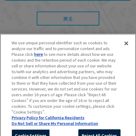
たとしても、当社は何らの責任を負いません。
また、本サイトを利用したことによって、利用
者の通信機器、ネットワークへの障害（コンピ
ューターウィルスに起因する障害を含みま
戻る
す。）等が生じたとしても、当社は何らの責任
も負いません。
■当社は、本サービスの内容・条件を予告なく変
更または停止することがあります。また当社
We use unique personal identifier such as cookies to
は、本サービスの提供を終了することがありま
analyze our traffic and to personalize content and ads.
す。
© BANDAI SPIRITS CO.,LTD. ALL RIGHTS RESERVED.
Please click
here
to see more details about how we use
■本サービスのご利用にあたり、
ウェブサイトご
©創通・サンライズ ©創通・サンライズ・MBS
cookies and the retention period of each cookie. We may
利用条件
およびその他別途当社が定める規約が
©SOTSU・SUNRISE ©SOTSU・SUNRISE・MBS
sell or share information about your use of our website
ある場合、これらに従ってご利用ください。
©Nintendo・Creatures・GAME FREAK・TV Tokyo・ShoPro・JR Kikaku
to/with our analytics and advertising partners, who may
©Pokémon
combine it with other information that you have provided
©Pokémon. ©Nintendo/Creatures Inc./GAME FREAK inc.
to them or that they have collected from your use of their
このホームページに掲載されている全ての画像、文章、データなどの無断
services. However, we do not set and use cookies for our
転用、転載をお断りします。
users under 16 years of age. Please click “Reject All
Unauthorized use or reproduction of materials contained in this page
Cookies” if you are under the age of 16 or to reject all
is strictly prohibited.
cookies. To customize your cookie settings, please click
Do Not Sell or Share My Personal Information
“Cookie Settings”.
Privacy Policy for California Residents
Do Not Sell or Share My Personal Information
Cookie Settings
Reject All Cookies