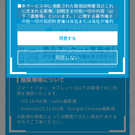
■本サービス中に掲載された取扱説明書及びこれ
に含まれる画像、説明文その他一切の内容（以
補足説明書
下「画像等」といいます。）に関する著作権そ
の他一切の知的財産権は当社または当社が権利
の許諾を受ける第三者に帰属します。
ご意見フォーム
■取扱説明書及び画像等の一部または全部を私的
使用（本サービス内の意見投稿の目的での画像
同意する
等の利用を含みます。）を超えて使用（複製、
複写、改変、掲示、頒布、配信、販売、出版等
を含むがこれに限りません。）することは禁止
同意しない
いたします。
■掲載している取扱説明書は、お客様が購入され
た商品に同梱されたものと異なる場合がありま
す。
推奨環境について
■対象商品仕様の変更などにより、取扱説明書の
スマートフォン、タブレットは以下の環境でのご利
内容は予告なく変更される場合があります。
用を推奨いたします。
■当社は、取扱説明書の正確性確保に努めており
・iOS 16.0以降／safari最新版
ますが、取扱説明書の完全性を保証するもので
はありません。
・Android OS 12.0以降／Google Chrome最新版
■お客様のご利用環境によっては、本サービスを
お客様の環境によっては閲覧できない場合がありま
ご利用いただけない場合があります。
すのでご了承ください。
■本サービスを利用したこと、または利用できな
かったことにより利用者に何らかの損害が生じ