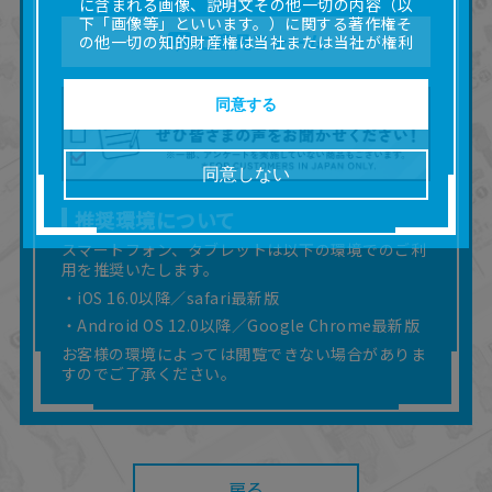
に含まれる画像、説明文その他一切の内容（以
下「画像等」といいます。）に関する著作権そ
ご意見フォーム
の他一切の知的財産権は当社または当社が権利
の許諾を受ける第三者に帰属します。
■取扱説明書及び画像等の一部または全部を私的
使用（本サービス内の意見投稿の目的での画像
同意する
等の利用を含みます。）を超えて使用（複製、
複写、改変、掲示、頒布、配信、販売、出版等
を含むがこれに限りません。）することは禁止
同意しない
いたします。
■掲載している取扱説明書は、お客様が購入され
推奨環境について
た商品に同梱されたものと異なる場合がありま
す。
スマートフォン、タブレットは以下の環境でのご利
用を推奨いたします。
■対象商品仕様の変更などにより、取扱説明書の
内容は予告なく変更される場合があります。
・iOS 16.0以降／safari最新版
■当社は、取扱説明書の正確性確保に努めており
・Android OS 12.0以降／Google Chrome最新版
ますが、取扱説明書の完全性を保証するもので
お客様の環境によっては閲覧できない場合がありま
はありません。
すのでご了承ください。
■お客様のご利用環境によっては、本サービスを
ご利用いただけない場合があります。
■本サービスを利用したこと、または利用できな
かったことにより利用者に何らかの損害が生じ
たとしても、当社は何らの責任を負いません。
また、本サイトを利用したことによって、利用
戻る