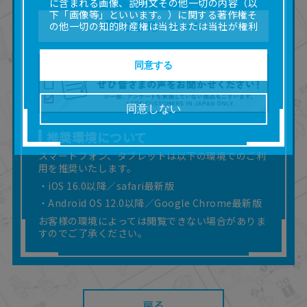
に含まれる画像、説明文その他一切の内容（以
下「画像等」といいます。）に関する著作権そ
ご意見フォーム
の他一切の知的財産権は当社または当社が権利
の許諾を受ける第三者に帰属します。
■取扱説明書及び画像等の一部または全部を私的
使用（本サービス内の意見投稿の目的での画像
同意する
等の利用を含みます。）を超えて使用（複製、
複写、改変、掲示、頒布、配信、販売、出版等
を含むがこれに限りません。）することは禁止
同意しない
いたします。
■掲載している取扱説明書は、お客様が購入され
推奨環境について
た商品に同梱されたものと異なる場合がありま
す。
スマートフォン、タブレットは以下の環境でのご利
用を推奨いたします。
■対象商品仕様の変更などにより、取扱説明書の
内容は予告なく変更される場合があります。
・iOS 16.0以降／safari最新版
■当社は、取扱説明書の正確性確保に努めており
・Android OS 12.0以降／Google Chrome最新版
ますが、取扱説明書の完全性を保証するもので
お客様の環境によっては閲覧できない場合がありま
はありません。
すのでご了承ください。
■お客様のご利用環境によっては、本サービスを
ご利用いただけない場合があります。
■本サービスを利用したこと、または利用できな
かったことにより利用者に何らかの損害が生じ
たとしても、当社は何らの責任を負いません。
また、本サイトを利用したことによって、利用
戻る