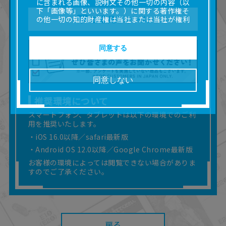
に含まれる画像、説明文その他一切の内容（以
下「画像等」といいます。）に関する著作権そ
ご意見フォーム
の他一切の知的財産権は当社または当社が権利
の許諾を受ける第三者に帰属します。
■取扱説明書及び画像等の一部または全部を私的
使用（本サービス内の意見投稿の目的での画像
同意する
等の利用を含みます。）を超えて使用（複製、
複写、改変、掲示、頒布、配信、販売、出版等
を含むがこれに限りません。）することは禁止
同意しない
いたします。
■掲載している取扱説明書は、お客様が購入され
推奨環境について
た商品に同梱されたものと異なる場合がありま
す。
スマートフォン、タブレットは以下の環境でのご利
用を推奨いたします。
■対象商品仕様の変更などにより、取扱説明書の
内容は予告なく変更される場合があります。
・iOS 16.0以降／safari最新版
■当社は、取扱説明書の正確性確保に努めており
・Android OS 12.0以降／Google Chrome最新版
ますが、取扱説明書の完全性を保証するもので
お客様の環境によっては閲覧できない場合がありま
はありません。
すのでご了承ください。
■お客様のご利用環境によっては、本サービスを
ご利用いただけない場合があります。
■本サービスを利用したこと、または利用できな
かったことにより利用者に何らかの損害が生じ
たとしても、当社は何らの責任を負いません。
また、本サイトを利用したことによって、利用
戻る