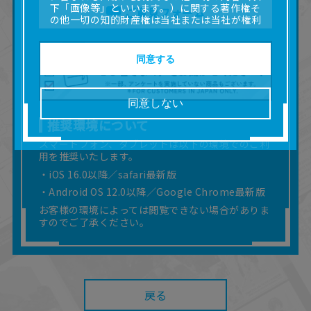
下「画像等」といいます。）に関する著作権そ
ご意見フォーム
の他一切の知的財産権は当社または当社が権利
の許諾を受ける第三者に帰属します。
■取扱説明書及び画像等の一部または全部を私的
使用（本サービス内の意見投稿の目的での画像
同意する
等の利用を含みます。）を超えて使用（複製、
複写、改変、掲示、頒布、配信、販売、出版等
を含むがこれに限りません。）することは禁止
同意しない
いたします。
推奨環境について
■掲載している取扱説明書は、お客様が購入され
た商品に同梱されたものと異なる場合がありま
スマートフォン、タブレットは以下の環境でのご利
す。
用を推奨いたします。
■対象商品仕様の変更などにより、取扱説明書の
・iOS 16.0以降／safari最新版
内容は予告なく変更される場合があります。
・Android OS 12.0以降／Google Chrome最新版
■当社は、取扱説明書の正確性確保に努めており
ますが、取扱説明書の完全性を保証するもので
お客様の環境によっては閲覧できない場合がありま
はありません。
すのでご了承ください。
■お客様のご利用環境によっては、本サービスを
ご利用いただけない場合があります。
■本サービスを利用したこと、または利用できな
かったことにより利用者に何らかの損害が生じ
たとしても、当社は何らの責任を負いません。
戻る
また、本サイトを利用したことによって、利用
者の通信機器、ネットワークへの障害（コンピ