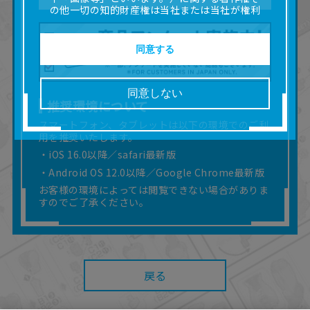
の他一切の知的財産権は当社または当社が権利
の許諾を受ける第三者に帰属します。
■取扱説明書及び画像等の一部または全部を私的
使用（本サービス内の意見投稿の目的での画像
同意する
等の利用を含みます。）を超えて使用（複製、
複写、改変、掲示、頒布、配信、販売、出版等
を含むがこれに限りません。）することは禁止
同意しない
いたします。
推奨環境について
■掲載している取扱説明書は、お客様が購入され
スマートフォン、タブレットは以下の環境でのご利
た商品に同梱されたものと異なる場合がありま
用を推奨いたします。
す。
■対象商品仕様の変更などにより、取扱説明書の
・iOS 16.0以降／safari最新版
内容は予告なく変更される場合があります。
・Android OS 12.0以降／Google Chrome最新版
■当社は、取扱説明書の正確性確保に努めており
お客様の環境によっては閲覧できない場合がありま
ますが、取扱説明書の完全性を保証するもので
すのでご了承ください。
はありません。
■お客様のご利用環境によっては、本サービスを
ご利用いただけない場合があります。
■本サービスを利用したこと、または利用できな
かったことにより利用者に何らかの損害が生じ
戻る
たとしても、当社は何らの責任を負いません。
また、本サイトを利用したことによって、利用
者の通信機器、ネットワークへの障害（コンピ