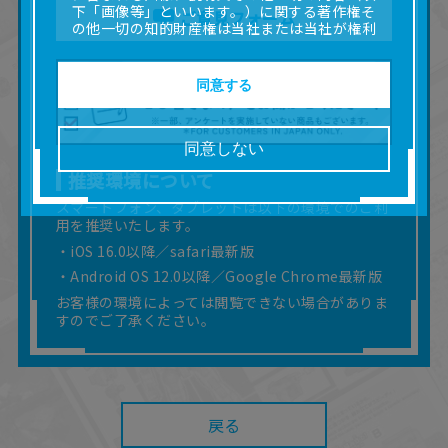
下「画像等」といいます。）に関する著作権そ
ご意見フォーム
の他一切の知的財産権は当社または当社が権利
の許諾を受ける第三者に帰属します。
■取扱説明書及び画像等の一部または全部を私的
使用（本サービス内の意見投稿の目的での画像
同意する
等の利用を含みます。）を超えて使用（複製、
複写、改変、掲示、頒布、配信、販売、出版等
を含むがこれに限りません。）することは禁止
同意しない
いたします。
推奨環境について
■掲載している取扱説明書は、お客様が購入され
た商品に同梱されたものと異なる場合がありま
スマートフォン、タブレットは以下の環境でのご利
す。
用を推奨いたします。
■対象商品仕様の変更などにより、取扱説明書の
・iOS 16.0以降／safari最新版
内容は予告なく変更される場合があります。
・Android OS 12.0以降／Google Chrome最新版
■当社は、取扱説明書の正確性確保に努めており
ますが、取扱説明書の完全性を保証するもので
お客様の環境によっては閲覧できない場合がありま
はありません。
すのでご了承ください。
■お客様のご利用環境によっては、本サービスを
ご利用いただけない場合があります。
■本サービスを利用したこと、または利用できな
かったことにより利用者に何らかの損害が生じ
たとしても、当社は何らの責任を負いません。
戻る
また、本サイトを利用したことによって、利用
者の通信機器、ネットワークへの障害（コンピ