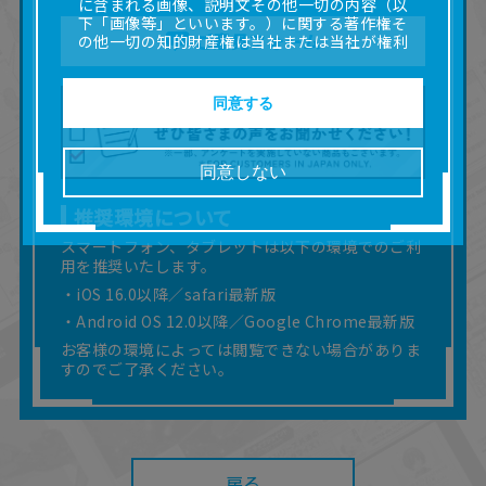
に含まれる画像、説明文その他一切の内容（以
下「画像等」といいます。）に関する著作権そ
ご意見フォーム
の他一切の知的財産権は当社または当社が権利
の許諾を受ける第三者に帰属します。
■取扱説明書及び画像等の一部または全部を私的
使用（本サービス内の意見投稿の目的での画像
同意する
等の利用を含みます。）を超えて使用（複製、
複写、改変、掲示、頒布、配信、販売、出版等
を含むがこれに限りません。）することは禁止
同意しない
いたします。
■掲載している取扱説明書は、お客様が購入され
推奨環境について
た商品に同梱されたものと異なる場合がありま
す。
スマートフォン、タブレットは以下の環境でのご利
用を推奨いたします。
■対象商品仕様の変更などにより、取扱説明書の
内容は予告なく変更される場合があります。
・iOS 16.0以降／safari最新版
■当社は、取扱説明書の正確性確保に努めており
・Android OS 12.0以降／Google Chrome最新版
ますが、取扱説明書の完全性を保証するもので
お客様の環境によっては閲覧できない場合がありま
はありません。
すのでご了承ください。
■お客様のご利用環境によっては、本サービスを
ご利用いただけない場合があります。
■本サービスを利用したこと、または利用できな
かったことにより利用者に何らかの損害が生じ
たとしても、当社は何らの責任を負いません。
また、本サイトを利用したことによって、利用
戻る