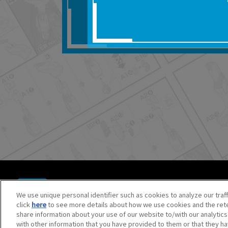
■対象商品仕様の変更な
■当社は、取扱説明書の
りません。
■お客様のご利用環境に
■本サービスを利用した
しても、当社は何らの
器、ネットワークへの
ても、当社は何らの責
■当社は、本サービスの
サービスの提供を終了
■本サービスのご利用に
場合、これらに従って
© BANDAI SPIRITS CO.,LTD. ALL RIGHTS RESERVED.
©創通・サンライズ ©創通・サンライズ・MBS
We use unique personal identifier such as cookies to analyze our traf
©SOTSU・SUNRISE ©SOTSU・SUNRISE・MBS
click
here
to see more details about how we use cookies and the rete
©Nintendo・Creatures・GAME FREAK・TV Tokyo・ShoPr
share information about your use of our website to/with our analytic
©Pokémon. ©Nintendo/Creatures Inc./GAME FREAK inc.
with other information that you have provided to them or that they ha