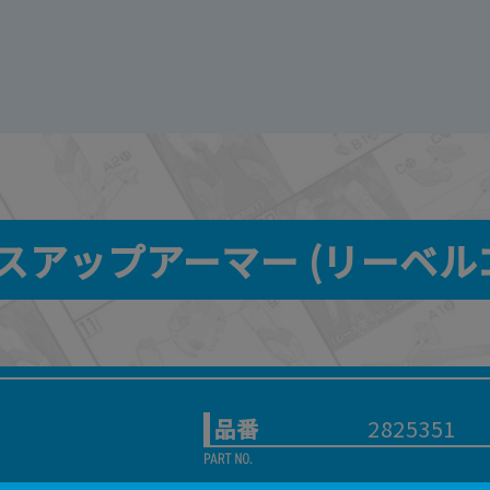
クラスアップアーマー (リーベル
品番
2825351