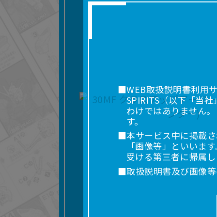
■WEB取扱説明書利用
SPIRITS（以下
わけではありません。
す。
■本サービス中に掲載さ
「画像等」といいます
受ける第三者に帰属し
■取扱説明書及び画像等
利用を含みます。）を
れに限りません。）す
■掲載している取扱説明