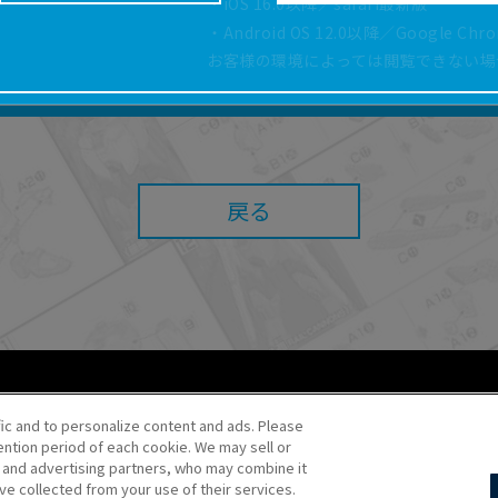
・iOS 16.0以降／safari最新版
どにより、取扱説明書の内容は予告なく変更される場
・Android OS 12.0以降／Google Ch
正確性確保に努めておりますが、取扱説明書の完全性
お客様の環境によっては閲覧できない場
よっては、本サービスをご利用いただけない場合があ
こと、または利用できなかったことにより利用者に何
責任を負いません。また、本サイトを利用したことに
障害（コンピューターウィルスに起因する障害を含み
任も負いません。
戻る
内容・条件を予告なく変更または停止することがあり
することがあります。
あたり、
ウェブサイトご利用条件
およびその他別途当
ご利用ください。
fic and to personalize content and ads. Please
ntion period of each cookie. We may sell or
o・JR Kikaku ©Pokémon
s and advertising partners, who may combine it
ve collected from your use of their services.