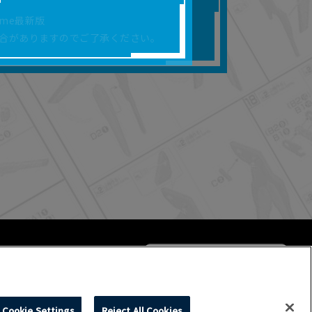
合があります。
rome最新版
を保証するものではあ
合がありますのでご了承ください。
ります。
らかの損害が生じたと
よって、利用者の通信機
ます。）等が生じたとし
ます。また当社は、本
社が定める規約がある
Cookie Settings
Reject All Cookies