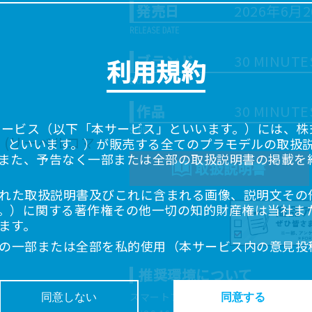
発売日
2026年6月
ブランド
30 MINUTE
利用規約
作品
30 MINUTE
サービス（以下「本サービス」といいます。）には、株式会
「当社」といいます。）が販売する全てのプラモデルの取扱
また、予告なく一部または全部の取扱説明書の掲載を
取扱説明書
れた取扱説明書及びこれに含まれる画像、説明文その
。）に関する著作権その他一切の知的財産権は当社ま
ます。
の一部または全部を私的使用（本サービス内の意見投
超えて使用（複製、複写、改変、掲示、頒布、配信、
推奨環境について
ることは禁止いたします。
書は、お客様が購入された商品に同梱されたものと異
スマートフォン、タブレットは以下の環
同意しない
同意する