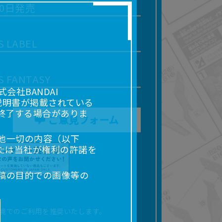
20日発売
S LABEL
S FANTASY
社BANDAI
説明書が掲載されている
終了する場合がありま
ご意見フォーム
他一切の内容（以下
たは当社が権利の許諾を
稿の目的での画像等の
販売、出版等を含むがこ
なる場合があります。
境でのご利用を推奨いたします。