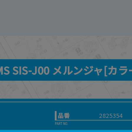
MS SIS-J00 メルンジャ[カラ
品番
2825354