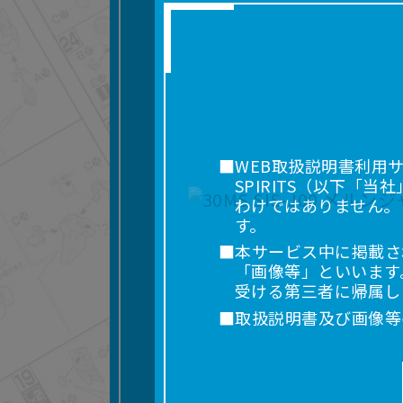
■WEB取扱説明書利用
SPIRITS（以下
わけではありません。
す。
■本サービス中に掲載さ
「画像等」といいます
受ける第三者に帰属し
■取扱説明書及び画像等
利用を含みます。）を
れに限りません。）す
■掲載している取扱説明