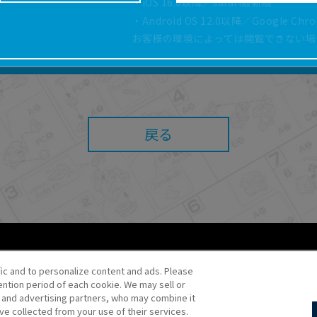
・iOS 16.0以降／safari最新版
どにより、取扱説明書の内容は予告なく変更される場
・Android OS 12.0以降／Google Ch
正確性確保に努めておりますが、取扱説明書の完全性
お客様の環境によっては閲覧できない場
よっては、本サービスをご利用いただけない場合があ
こと、または利用できなかったことにより利用者に何
責任を負いません。また、本サイトを利用したことに
障害（コンピューターウィルスに起因する障害を含み
任も負いません。
戻る
内容・条件を予告なく変更または停止することがあり
することがあります。
あたり、
ウェブサイトご利用条件
およびその他別途当
ご利用ください。
fic and to personalize content and ads. Please
ntion period of each cookie. We may sell or
o・JR Kikaku ©Pokémon
s and advertising partners, who may combine it
ve collected from your use of their services.