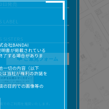
20日発売
S LABEL
S SISTERS
社BANDAI
説明書が掲載されている
終了する場合がありま
ご意見フォーム
他一切の内容（以下
たは当社が権利の許諾を
稿の目的での画像等の
販売、出版等を含むがこ
なる場合があります。
境でのご利用を推奨いたします。