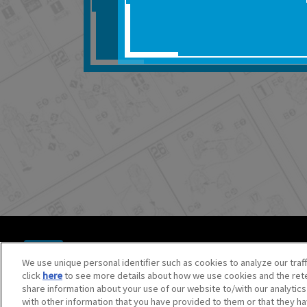
■対象商品仕様の変更な
■当社は、取扱説明書の
りません。
■お客様のご利用環境に
■本サービスを利用した
しても、当社は何らの
器、ネットワークへの
ても、当社は何らの責
■当社は、本サービスの
サービスの提供を終了
■本サービスのご利用に
場合、これらに従って
© BANDAI SPIRITS CO.,LTD. ALL RIGHTS RESERVED.
©創通・サンライズ ©創通・サンライズ・MBS
We use unique personal identifier such as cookies to analyze our traf
©SOTSU・SUNRISE ©SOTSU・SUNRISE・MBS
click
here
to see more details about how we use cookies and the rete
©Nintendo・Creatures・GAME FREAK・TV Tokyo・ShoPr
share information about your use of our website to/with our analytic
©Pokémon. ©Nintendo/Creatures Inc./GAME FREAK inc.
with other information that you have provided to them or that they ha