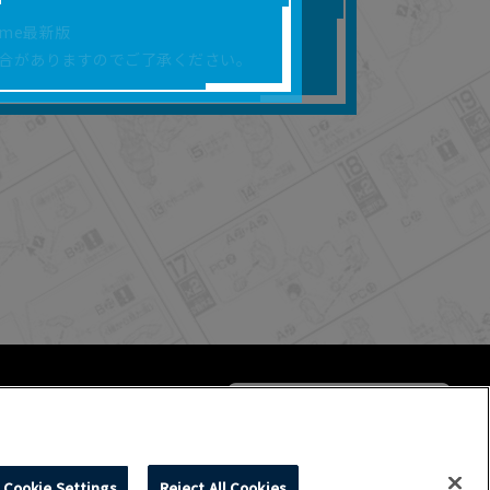
合があります。
rome最新版
を保証するものではあ
合がありますのでご了承ください。
ります。
らかの損害が生じたと
よって、利用者の通信機
ます。）等が生じたとし
ます。また当社は、本
社が定める規約がある
Cookie Settings
Reject All Cookies