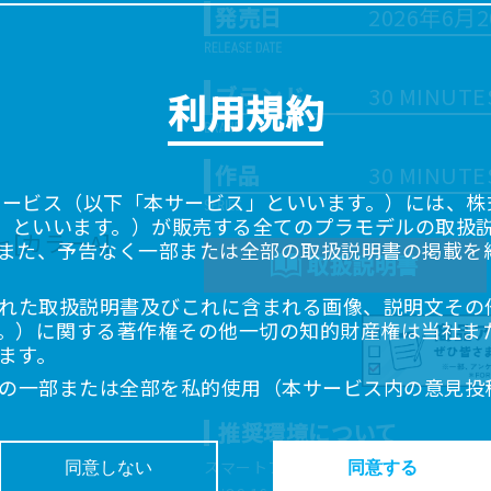
発売日
2026年6月
ブランド
30 MINUTE
利用規約
作品
30 MINUTE
サービス（以下「本サービス」といいます。）には、株式会
「当社」といいます。）が販売する全てのプラモデルの取扱
また、予告なく一部または全部の取扱説明書の掲載を
取扱説明書
れた取扱説明書及びこれに含まれる画像、説明文その
。）に関する著作権その他一切の知的財産権は当社ま
ます。
の一部または全部を私的使用（本サービス内の意見投
超えて使用（複製、複写、改変、掲示、頒布、配信、
推奨環境について
ることは禁止いたします。
書は、お客様が購入された商品に同梱されたものと異
スマートフォン、タブレットは以下の環
同意しない
同意する