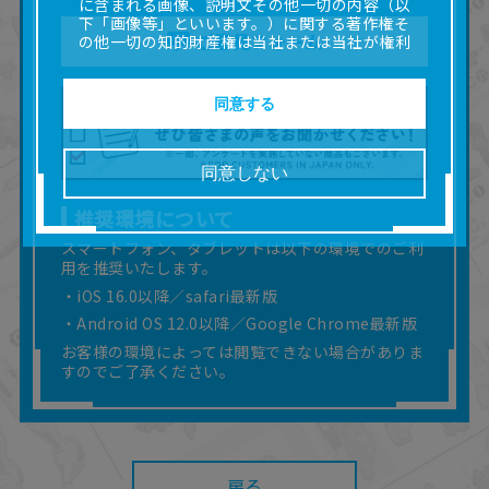
に含まれる画像、説明文その他一切の内容（以
下「画像等」といいます。）に関する著作権そ
ご意見フォーム
の他一切の知的財産権は当社または当社が権利
の許諾を受ける第三者に帰属します。
■取扱説明書及び画像等の一部または全部を私的
使用（本サービス内の意見投稿の目的での画像
同意する
等の利用を含みます。）を超えて使用（複製、
複写、改変、掲示、頒布、配信、販売、出版等
を含むがこれに限りません。）することは禁止
同意しない
いたします。
■掲載している取扱説明書は、お客様が購入され
推奨環境について
た商品に同梱されたものと異なる場合がありま
す。
スマートフォン、タブレットは以下の環境でのご利
用を推奨いたします。
■対象商品仕様の変更などにより、取扱説明書の
内容は予告なく変更される場合があります。
・iOS 16.0以降／safari最新版
■当社は、取扱説明書の正確性確保に努めており
・Android OS 12.0以降／Google Chrome最新版
ますが、取扱説明書の完全性を保証するもので
お客様の環境によっては閲覧できない場合がありま
はありません。
すのでご了承ください。
■お客様のご利用環境によっては、本サービスを
ご利用いただけない場合があります。
■本サービスを利用したこと、または利用できな
かったことにより利用者に何らかの損害が生じ
たとしても、当社は何らの責任を負いません。
また、本サイトを利用したことによって、利用
戻る