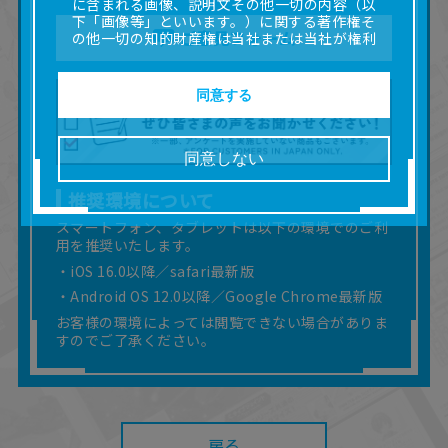
に含まれる画像、説明文その他一切の内容（以
下「画像等」といいます。）に関する著作権そ
ご意見フォーム
の他一切の知的財産権は当社または当社が権利
の許諾を受ける第三者に帰属します。
■取扱説明書及び画像等の一部または全部を私的
使用（本サービス内の意見投稿の目的での画像
同意する
等の利用を含みます。）を超えて使用（複製、
複写、改変、掲示、頒布、配信、販売、出版等
を含むがこれに限りません。）することは禁止
同意しない
いたします。
■掲載している取扱説明書は、お客様が購入され
推奨環境について
た商品に同梱されたものと異なる場合がありま
す。
スマートフォン、タブレットは以下の環境でのご利
用を推奨いたします。
■対象商品仕様の変更などにより、取扱説明書の
内容は予告なく変更される場合があります。
・iOS 16.0以降／safari最新版
■当社は、取扱説明書の正確性確保に努めており
・Android OS 12.0以降／Google Chrome最新版
ますが、取扱説明書の完全性を保証するもので
お客様の環境によっては閲覧できない場合がありま
はありません。
すのでご了承ください。
■お客様のご利用環境によっては、本サービスを
ご利用いただけない場合があります。
■本サービスを利用したこと、または利用できな
かったことにより利用者に何らかの損害が生じ
たとしても、当社は何らの責任を負いません。
また、本サイトを利用したことによって、利用
戻る