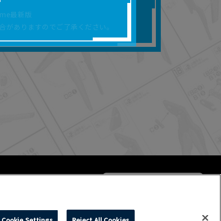
合があります。
rome最新版
を保証するものではあ
合がありますのでご了承ください。
ります。
らかの損害が生じたと
よって、利用者の通信機
ます。）等が生じたとし
ます。また当社は、本
社が定める規約がある
Cookie Settings
Reject All Cookies