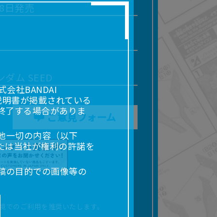
18日発売
ダム SEED
社BANDAI
説明書が掲載されている
終了する場合がありま
ご意見フォーム
他一切の内容（以下
たは当社が権利の許諾を
稿の目的での画像等の
販売、出版等を含むがこ
なる場合があります。
境でのご利用を推奨いたします。