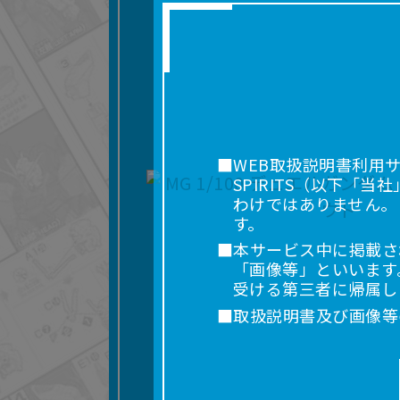
■WEB取扱説明書利用
SPIRITS（以下
わけではありません。
す。
■本サービス中に掲載さ
「画像等」といいます
受ける第三者に帰属し
■取扱説明書及び画像等
利用を含みます。）を
れに限りません。）す
■掲載している取扱説明