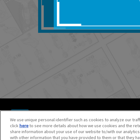
■対象商品仕様の変更な
■当社は、取扱説明書の
りません。
■お客様のご利用環境に
■本サービスを利用した
しても、当社は何らの
器、ネットワークへの
ても、当社は何らの責
■当社は、本サービスの
サービスの提供を終了
■本サービスのご利用に
場合、これらに従って
© BANDAI SPIRITS CO.,LTD. ALL RIGHTS RESERVED.
©創通・サンライズ ©創通・サンライズ・MBS
We use unique personal identifier such as cookies to analyze our traf
©SOTSU・SUNRISE ©SOTSU・SUNRISE・MBS
click
here
to see more details about how we use cookies and the rete
©Nintendo・Creatures・GAME FREAK・TV Tokyo・ShoPr
share information about your use of our website to/with our analytic
©Pokémon. ©Nintendo/Creatures Inc./GAME FREAK inc.
with other information that you have provided to them or that they ha