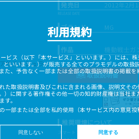
発売日
2012年2月
ブランド
MG
利用規約
作品
機動戦士ガン
サービス（以下「本サービス」といいます。）には、株式会
「当社」といいます。）が販売する全てのプラモデルの取扱
また、予告なく一部または全部の取扱説明書の掲載を
取扱説明書
れた取扱説明書及びこれに含まれる画像、説明文その
。）に関する著作権その他一切の知的財産権は当社ま
ます。
の一部または全部を私的使用（本サービス内の意見投
超えて使用（複製、複写、改変、掲示、頒布、配信、
推奨環境について
ることは禁止いたします。
書は、お客様が購入された商品に同梱されたものと異
スマートフォン、タブレットは以下の環
同意しない
同意する