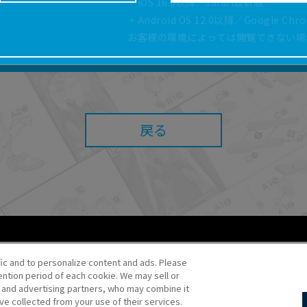
・iOS 16.0以降／safari最新版
どにより、取扱説明書の内容は予告なく変更される場
・Android OS 12.0以降／Google Ch
正確性確保に努めておりますが、取扱説明書の完全性
お客様の環境によっては閲覧できない場
よっては、本サービスをご利用いただけない場合があ
こと、または利用できなかったことにより利用者に何
責任を負いません。また、本サイトを利用したことに
障害（コンピューターウィルスに起因する障害を含み
任も負いません。
戻る
内容・条件を予告なく変更または停止することがあり
することがあります。
あたり、
ウェブサイトご利用条件
およびその他別途当
ご利用ください。
fic and to personalize content and ads. Please
ntion period of each cookie. We may sell or
o・JR Kikaku ©Pokémon
s and advertising partners, who may combine it
ve collected from your use of their services.