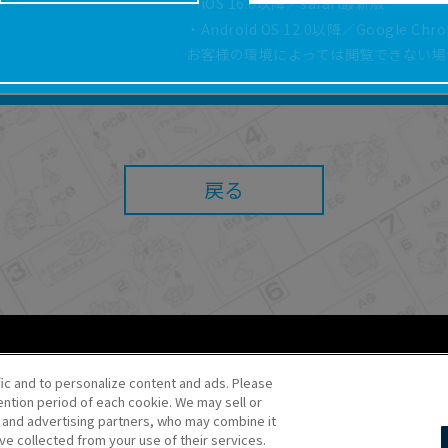
・iOS 16.0以降／safari最新版
どにより、取扱説明書の内容は予告なく変更される場
・Android OS 12.0以降／Google Ch
正確性確保に努めておりますが、取扱説明書の完全性
お客様の環境によっては閲覧できない場
よっては、本サービスをご利用いただけない場合があ
こと、または利用できなかったことにより利用者に何
責任を負いません。また、本サイトを利用したことに
障害（コンピューターウィルスに起因する障害を含み
任も負いません。
戻る
内容・条件を予告なく変更または停止することがあり
することがあります。
あたり、
ウェブサイトご利用条件
およびその他別途当
ご利用ください。
fic and to personalize content and ads. Please
ntion period of each cookie. We may sell or
o・JR Kikaku ©Pokémon
s and advertising partners, who may combine it
ve collected from your use of their services.