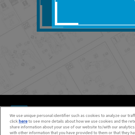
■対象商品仕様の変更な
■当社は、取扱説明書の
りません。
■お客様のご利用環境に
■本サービスを利用した
しても、当社は何らの
器、ネットワークへの
ても、当社は何らの責
■当社は、本サービスの
サービスの提供を終了
■本サービスのご利用に
場合、これらに従って
© BANDAI SPIRITS CO.,LTD. ALL RIGHTS RESERVED.
©創通・サンライズ ©創通・サンライズ・MBS
We use unique personal identifier such as cookies to analyze our traf
©SOTSU・SUNRISE ©SOTSU・SUNRISE・MBS
click
here
to see more details about how we use cookies and the rete
©Nintendo・Creatures・GAME FREAK・TV Tokyo・ShoPr
share information about your use of our website to/with our analytic
©Pokémon. ©Nintendo/Creatures Inc./GAME FREAK inc.
with other information that you have provided to them or that they ha