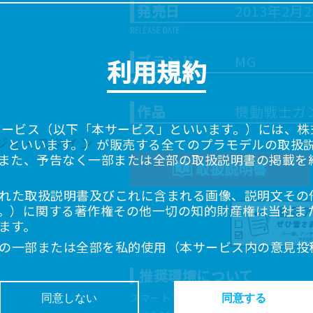
発売日
2013年2月
ブランド
MG
利用規約
作品
機動戦士ガ
サービス（以下「本サービス」といいます。）には、株式会
「当社」といいます。）が販売する全てのプラモデルの取扱
また、予告なく一部または全部の取扱説明書の掲載を
取扱説明書
れた取扱説明書及びこれに含まれる画像、説明文その
。）に関する著作権その他一切の知的財産権は当社ま
ます。
の一部または全部を私的使用（本サービス内の意見投
超えて使用（複製、複写、改変、掲示、頒布、配信、
推奨環境について
ることは禁止いたします。
書は、お客様が購入された商品に同梱されたものと異
スマートフォン、タブレットは以下の環
同意しない
同意する