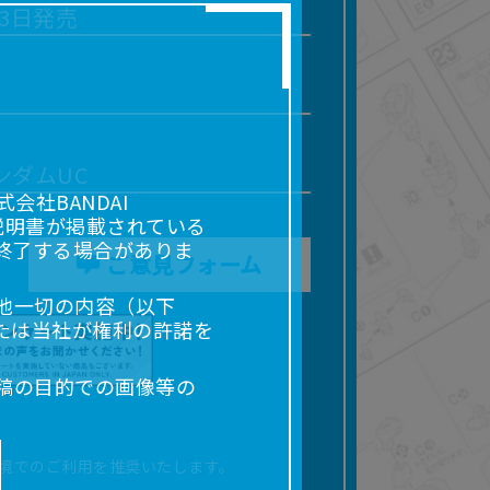
23日発売
ンダムUC
社BANDAI
説明書が掲載されている
終了する場合がありま
ご意見フォーム
他一切の内容（以下
たは当社が権利の許諾を
稿の目的での画像等の
販売、出版等を含むがこ
なる場合があります。
境でのご利用を推奨いたします。