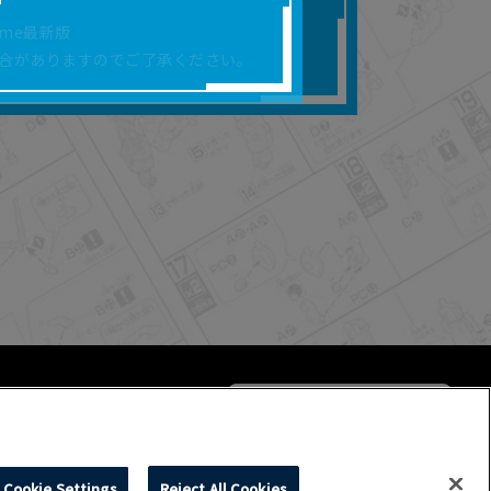
合があります。
rome最新版
を保証するものではあ
合がありますのでご了承ください。
ります。
らかの損害が生じたと
よって、利用者の通信機
ます。）等が生じたとし
ます。また当社は、本
社が定める規約がある
Cookie Settings
Reject All Cookies