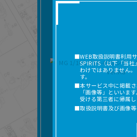
■WEB取扱説明書利用
SPIRITS（以下
わけではありません。
す。
■本サービス中に掲載さ
「画像等」といいます
受ける第三者に帰属し
■取扱説明書及び画像等
利用を含みます。）を
れに限りません。）す
■掲載している取扱説明