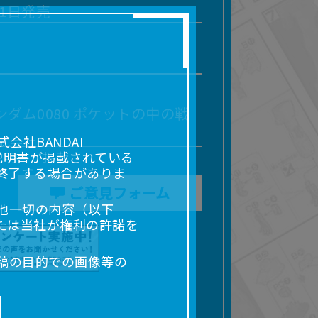
21日発売
ダム0080 ポケットの中の戦
社BANDAI
説明書が掲載されている
終了する場合がありま
ご意見フォーム
他一切の内容（以下
たは当社が権利の許諾を
稿の目的での画像等の
販売、出版等を含むがこ
なる場合があります。