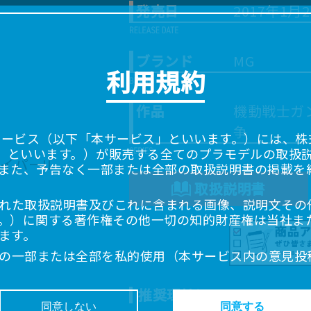
発売日
2017年1月
ブランド
MG
利用規約
作品
機動戦士ガン
争
サービス（以下「本サービス」といいます。）には、株式会
「当社」といいます。）が販売する全てのプラモデルの取扱
また、予告なく一部または全部の取扱説明書の掲載を
取扱説明書
れた取扱説明書及びこれに含まれる画像、説明文その
。）に関する著作権その他一切の知的財産権は当社ま
ます。
の一部または全部を私的使用（本サービス内の意見投
超えて使用（複製、複写、改変、掲示、頒布、配信、
ることは禁止いたします。
推奨環境について
書は、お客様が購入された商品に同梱されたものと異
同意しない
同意する