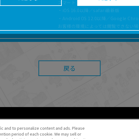
スマートフォン、タブレットは以下の環
どにより、取扱説明書の内容は予告なく変更される場
・iOS 16.0以降／safari最新版
正確性確保に努めておりますが、取扱説明書の完全性
・Android OS 12.0以降／Google Ch
お客様の環境によっては閲覧できない場
よっては、本サービスをご利用いただけない場合があ
こと、または利用できなかったことにより利用者に何
責任を負いません。また、本サイトを利用したことに
障害（コンピューターウィルスに起因する障害を含み
任も負いません。
戻る
内容・条件を予告なく変更または停止することがあり
することがあります。
あたり、
ウェブサイトご利用条件
およびその他別途当
ご利用ください。
fic and to personalize content and ads. Please
ntion period of each cookie. We may sell or
o・JR Kikaku ©Pokémon