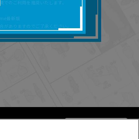
境でのご利用を推奨いたします。
合があります。
を保証するものではあ
rome最新版
合がありますのでご了承ください。
ります。
らかの損害が生じたと
よって、利用者の通信機
ます。）等が生じたとし
ます。また当社は、本
社が定める規約がある