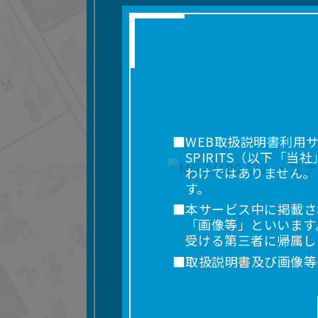
■WEB取扱説明書利用
SPIRITS（以下
わけではありません。
す。
■本サービス中に掲載さ
「画像等」といいます
受ける第三者に帰属し
■取扱説明書及び画像等
利用を含みます。）を
れに限りません。）す
■掲載している取扱説明