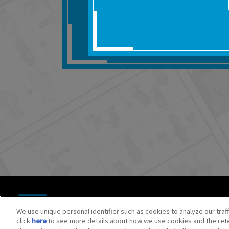
■対象商品仕様の変更な
■当社は、取扱説明書の
りません。
■お客様のご利用環境に
■本サービスを利用した
しても、当社は何らの
器、ネットワークへの
ても、当社は何らの責
■当社は、本サービスの
サービスの提供を終了
■本サービスのご利用に
場合、これらに従って
© BANDAI SPIRITS CO.,LTD. ALL RIGHTS RESERVED.
©創通・サンライズ ©創通・サンライズ・MBS
We use unique personal identifier such as cookies to analyze our traf
©SOTSU・SUNRISE ©SOTSU・SUNRISE・MBS
click
here
to see more details about how we use cookies and the rete
©Nintendo・Creatures・GAME FREAK・TV Tokyo・ShoPr