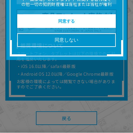
の他一切の知的財産権は当社または当社が権利
の許諾を受ける第三者に帰属します。
■取扱説明書及び画像等の一部または全部を私的
使用（本サービス内の意見投稿の目的での画像
同意する
等の利用を含みます。）を超えて使用（複製、
複写、改変、掲示、頒布、配信、販売、出版等
を含むがこれに限りません。）することは禁止
同意しない
いたします。
推奨環境について
■掲載している取扱説明書は、お客様が購入され
スマートフォン、タブレットは以下の環境でのご利
た商品に同梱されたものと異なる場合がありま
用を推奨いたします。
す。
■対象商品仕様の変更などにより、取扱説明書の
・iOS 16.0以降／safari最新版
内容は予告なく変更される場合があります。
・Android OS 12.0以降／Google Chrome最新版
■当社は、取扱説明書の正確性確保に努めており
お客様の環境によっては閲覧できない場合がありま
ますが、取扱説明書の完全性を保証するもので
すのでご了承ください。
はありません。
■お客様のご利用環境によっては、本サービスを
ご利用いただけない場合があります。
■本サービスを利用したこと、または利用できな
かったことにより利用者に何らかの損害が生じ
戻る
たとしても、当社は何らの責任を負いません。
また、本サイトを利用したことによって、利用
者の通信機器、ネットワークへの障害（コンピ