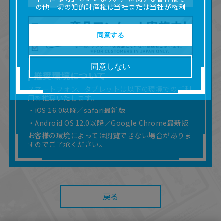
の他一切の知的財産権は当社または当社が権利
の許諾を受ける第三者に帰属します。
■取扱説明書及び画像等の一部または全部を私的
使用（本サービス内の意見投稿の目的での画像
同意する
等の利用を含みます。）を超えて使用（複製、
複写、改変、掲示、頒布、配信、販売、出版等
を含むがこれに限りません。）することは禁止
同意しない
いたします。
推奨環境について
■掲載している取扱説明書は、お客様が購入され
スマートフォン、タブレットは以下の環境でのご利
た商品に同梱されたものと異なる場合がありま
用を推奨いたします。
す。
■対象商品仕様の変更などにより、取扱説明書の
・iOS 16.0以降／safari最新版
内容は予告なく変更される場合があります。
・Android OS 12.0以降／Google Chrome最新版
■当社は、取扱説明書の正確性確保に努めており
お客様の環境によっては閲覧できない場合がありま
ますが、取扱説明書の完全性を保証するもので
すのでご了承ください。
はありません。
■お客様のご利用環境によっては、本サービスを
ご利用いただけない場合があります。
■本サービスを利用したこと、または利用できな
かったことにより利用者に何らかの損害が生じ
戻る
たとしても、当社は何らの責任を負いません。
また、本サイトを利用したことによって、利用
者の通信機器、ネットワークへの障害（コンピ