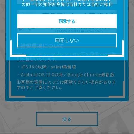
の他一切の知的財産権は当社または当社が権利
の許諾を受ける第三者に帰属します。
■取扱説明書及び画像等の一部または全部を私的
使用（本サービス内の意見投稿の目的での画像
同意する
等の利用を含みます。）を超えて使用（複製、
複写、改変、掲示、頒布、配信、販売、出版等
を含むがこれに限りません。）することは禁止
同意しない
いたします。
推奨環境について
■掲載している取扱説明書は、お客様が購入され
スマートフォン、タブレットは以下の環境でのご利
た商品に同梱されたものと異なる場合がありま
用を推奨いたします。
す。
■対象商品仕様の変更などにより、取扱説明書の
・iOS 16.0以降／safari最新版
内容は予告なく変更される場合があります。
・Android OS 12.0以降／Google Chrome最新版
■当社は、取扱説明書の正確性確保に努めており
お客様の環境によっては閲覧できない場合がありま
ますが、取扱説明書の完全性を保証するもので
すのでご了承ください。
はありません。
■お客様のご利用環境によっては、本サービスを
ご利用いただけない場合があります。
■本サービスを利用したこと、または利用できな
かったことにより利用者に何らかの損害が生じ
戻る
たとしても、当社は何らの責任を負いません。
また、本サイトを利用したことによって、利用
者の通信機器、ネットワークへの障害（コンピ