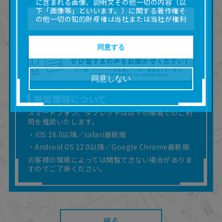
に含まれる画像、説明文その他一切の内容（以
下「画像等」といいます。）に関する著作権そ
ご意見フォーム
の他一切の知的財産権は当社または当社が権利
の許諾を受ける第三者に帰属します。
■取扱説明書及び画像等の一部または全部を私的
使用（本サービス内の意見投稿の目的での画像
同意する
等の利用を含みます。）を超えて使用（複製、
複写、改変、掲示、頒布、配信、販売、出版等
を含むがこれに限りません。）することは禁止
同意しない
いたします。
■掲載している取扱説明書は、お客様が購入され
推奨環境について
た商品に同梱されたものと異なる場合がありま
す。
スマートフォン、タブレットは以下の環境でのご利
用を推奨いたします。
■対象商品仕様の変更などにより、取扱説明書の
内容は予告なく変更される場合があります。
・iOS 16.0以降／safari最新版
■当社は、取扱説明書の正確性確保に努めており
・Android OS 12.0以降／Google Chrome最新版
ますが、取扱説明書の完全性を保証するもので
お客様の環境によっては閲覧できない場合がありま
はありません。
すのでご了承ください。
■お客様のご利用環境によっては、本サービスを
ご利用いただけない場合があります。
■本サービスを利用したこと、または利用できな
かったことにより利用者に何らかの損害が生じ
たとしても、当社は何らの責任を負いません。
また、本サイトを利用したことによって、利用
戻る