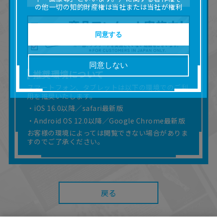
の他一切の知的財産権は当社または当社が権利
の許諾を受ける第三者に帰属します。
■取扱説明書及び画像等の一部または全部を私的
使用（本サービス内の意見投稿の目的での画像
同意する
等の利用を含みます。）を超えて使用（複製、
複写、改変、掲示、頒布、配信、販売、出版等
を含むがこれに限りません。）することは禁止
同意しない
いたします。
推奨環境について
■掲載している取扱説明書は、お客様が購入され
スマートフォン、タブレットは以下の環境でのご利
た商品に同梱されたものと異なる場合がありま
用を推奨いたします。
す。
■対象商品仕様の変更などにより、取扱説明書の
・iOS 16.0以降／safari最新版
内容は予告なく変更される場合があります。
・Android OS 12.0以降／Google Chrome最新版
■当社は、取扱説明書の正確性確保に努めており
お客様の環境によっては閲覧できない場合がありま
ますが、取扱説明書の完全性を保証するもので
すのでご了承ください。
はありません。
■お客様のご利用環境によっては、本サービスを
ご利用いただけない場合があります。
■本サービスを利用したこと、または利用できな
かったことにより利用者に何らかの損害が生じ
戻る
たとしても、当社は何らの責任を負いません。
また、本サイトを利用したことによって、利用
者の通信機器、ネットワークへの障害（コンピ