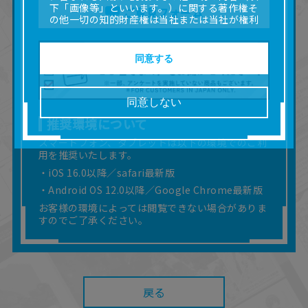
下「画像等」といいます。）に関する著作権そ
ご意見フォーム
の他一切の知的財産権は当社または当社が権利
の許諾を受ける第三者に帰属します。
■取扱説明書及び画像等の一部または全部を私的
使用（本サービス内の意見投稿の目的での画像
同意する
等の利用を含みます。）を超えて使用（複製、
複写、改変、掲示、頒布、配信、販売、出版等
を含むがこれに限りません。）することは禁止
同意しない
いたします。
推奨環境について
■掲載している取扱説明書は、お客様が購入され
た商品に同梱されたものと異なる場合がありま
スマートフォン、タブレットは以下の環境でのご利
す。
用を推奨いたします。
■対象商品仕様の変更などにより、取扱説明書の
・iOS 16.0以降／safari最新版
内容は予告なく変更される場合があります。
・Android OS 12.0以降／Google Chrome最新版
■当社は、取扱説明書の正確性確保に努めており
ますが、取扱説明書の完全性を保証するもので
お客様の環境によっては閲覧できない場合がありま
はありません。
すのでご了承ください。
■お客様のご利用環境によっては、本サービスを
ご利用いただけない場合があります。
■本サービスを利用したこと、または利用できな
かったことにより利用者に何らかの損害が生じ
たとしても、当社は何らの責任を負いません。
戻る
また、本サイトを利用したことによって、利用
者の通信機器、ネットワークへの障害（コンピ