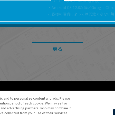
・iOS 16.0以降／safari最新版
どにより、取扱説明書の内容は予告なく変更される場
・Android OS 12.0以降／Google Ch
正確性確保に努めておりますが、取扱説明書の完全性
お客様の環境によっては閲覧できない場
よっては、本サービスをご利用いただけない場合があ
こと、または利用できなかったことにより利用者に何
責任を負いません。また、本サイトを利用したことに
障害（コンピューターウィルスに起因する障害を含み
任も負いません。
戻る
内容・条件を予告なく変更または停止することがあり
することがあります。
あたり、
ウェブサイトご利用条件
およびその他別途当
ご利用ください。
fic and to personalize content and ads. Please
ntion period of each cookie. We may sell or
o・JR Kikaku ©Pokémon
s and advertising partners, who may combine it
ve collected from your use of their services.