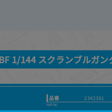
BF 1/144 スクランブルガ
品番
2342381