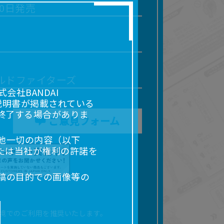
10日発売
ルドファイターズ
社BANDAI
説明書が掲載されている
終了する場合がありま
ご意見フォーム
他一切の内容（以下
たは当社が権利の許諾を
稿の目的での画像等の
販売、出版等を含むがこ
なる場合があります。
境でのご利用を推奨いたします。