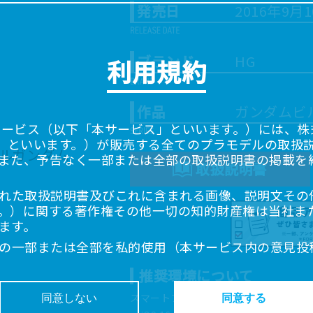
発売日
2016年9月
ブランド
HG
利用規約
作品
ガンダムビ
サービス（以下「本サービス」といいます。）には、株式会
「当社」といいます。）が販売する全てのプラモデルの取扱
また、予告なく一部または全部の取扱説明書の掲載を
取扱説明書
れた取扱説明書及びこれに含まれる画像、説明文その
。）に関する著作権その他一切の知的財産権は当社ま
ます。
の一部または全部を私的使用（本サービス内の意見投
超えて使用（複製、複写、改変、掲示、頒布、配信、
推奨環境について
ることは禁止いたします。
書は、お客様が購入された商品に同梱されたものと異
スマートフォン、タブレットは以下の環
同意しない
同意する