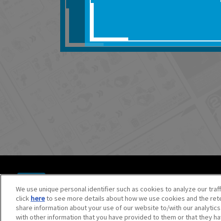
■対象商品仕様の変更な
■当社は、取扱説明書の
りません。
■お客様のご利用環境に
■本サービスを利用した
しても、当社は何らの
器、ネットワークへの
ても、当社は何らの責
■当社は、本サービスの
サービスの提供を終了
■本サービスのご利用に
場合、これらに従って
© BANDAI SPIRITS CO.,LTD. ALL RIGHTS RESERVED.
©創通・サンライズ ©創通・サンライズ・MBS
We use unique personal identifier such as cookies to analyze our traf
©SOTSU・SUNRISE ©SOTSU・SUNRISE・MBS
click
here
to see more details about how we use cookies and the rete
©Nintendo・Creatures・GAME FREAK・TV Tokyo・ShoPr
share information about your use of our website to/with our analytic
©Pokémon. ©Nintendo/Creatures Inc./GAME FREAK inc.
with other information that you have provided to them or that they ha