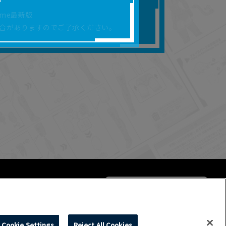
合があります。
rome最新版
を保証するものではあ
合がありますのでご了承ください。
ります。
らかの損害が生じたと
よって、利用者の通信機
ます。）等が生じたとし
ます。また当社は、本
社が定める規約がある
Cookie Settings
Reject All Cookies