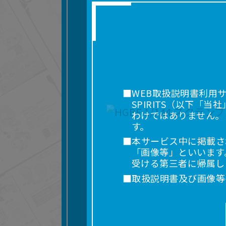
■WEB取扱説明書利用
SPIRITS（以下
わけではありません。
す。
■本サービス中に掲載さ
「画像等」といいます
受ける第三者に帰属し
■取扱説明書及び画像等
利用を含みます。）を
れに限りません。）す
■掲載している取扱説明