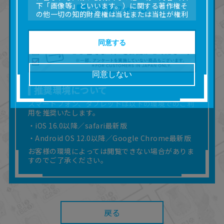
下「画像等」といいます。）に関する著作権そ
ご意見フォーム
の他一切の知的財産権は当社または当社が権利
の許諾を受ける第三者に帰属します。
■取扱説明書及び画像等の一部または全部を私的
使用（本サービス内の意見投稿の目的での画像
同意する
等の利用を含みます。）を超えて使用（複製、
複写、改変、掲示、頒布、配信、販売、出版等
を含むがこれに限りません。）することは禁止
同意しない
いたします。
推奨環境について
■掲載している取扱説明書は、お客様が購入され
た商品に同梱されたものと異なる場合がありま
スマートフォン、タブレットは以下の環境でのご利
す。
用を推奨いたします。
■対象商品仕様の変更などにより、取扱説明書の
・iOS 16.0以降／safari最新版
内容は予告なく変更される場合があります。
・Android OS 12.0以降／Google Chrome最新版
■当社は、取扱説明書の正確性確保に努めており
ますが、取扱説明書の完全性を保証するもので
お客様の環境によっては閲覧できない場合がありま
はありません。
すのでご了承ください。
■お客様のご利用環境によっては、本サービスを
ご利用いただけない場合があります。
■本サービスを利用したこと、または利用できな
かったことにより利用者に何らかの損害が生じ
たとしても、当社は何らの責任を負いません。
戻る
また、本サイトを利用したことによって、利用
者の通信機器、ネットワークへの障害（コンピ