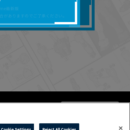
合があります。
rome最新版
を保証するものではあ
合がありますのでご了承ください。
ります。
らかの損害が生じたと
よって、利用者の通信機
ます。）等が生じたとし
ます。また当社は、本
社が定める規約がある
Cookie Settings
Reject All Cookies