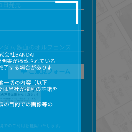
11日発売
ンダム 鉄血のオルフェンズ
社BANDAI
説明書が掲載されている
終了する場合がありま
ご意見フォーム
他一切の内容（以下
たは当社が権利の許諾を
稿の目的での画像等の
販売、出版等を含むがこ
なる場合があります。
境でのご利用を推奨いたします。