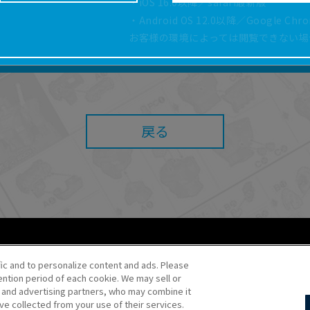
・iOS 16.0以降／safari最新版
どにより、取扱説明書の内容は予告なく変更される場
・Android OS 12.0以降／Google Ch
正確性確保に努めておりますが、取扱説明書の完全性
お客様の環境によっては閲覧できない場
よっては、本サービスをご利用いただけない場合があ
こと、または利用できなかったことにより利用者に何
責任を負いません。また、本サイトを利用したことに
障害（コンピューターウィルスに起因する障害を含み
任も負いません。
戻る
内容・条件を予告なく変更または停止することがあり
することがあります。
あたり、
ウェブサイトご利用条件
およびその他別途当
ご利用ください。
fic and to personalize content and ads. Please
ntion period of each cookie. We may sell or
o・JR Kikaku ©Pokémon
s and advertising partners, who may combine it
ve collected from your use of their services.