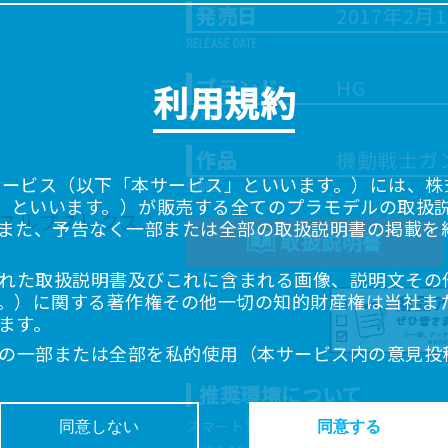
発売日
2017年2月
ブランド
HG
利用規約
作品
機動戦士ガ
サービス（以下「本サービス」といいます。）には、株式会
「当社」といいます。）が販売する全てのプラモデルの取扱
また、予告なく一部または全部の取扱説明書の掲載を
取扱説明書
れた取扱説明書及びこれに含まれる画像、説明文その
。）に関する著作権その他一切の知的財産権は当社ま
ます。
の一部または全部を私的使用（本サービス内の意見投
超えて使用（複製、複写、改変、掲示、頒布、配信、
推奨環境について
ることは禁止いたします。
書は、お客様が購入された商品に同梱されたものと異
スマートフォン、タブレットは以下の環
同意しない
同意する