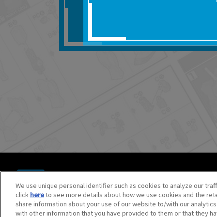
■対象商品仕様の変更な
■当社は、取扱説明書の
りません。
■お客様のご利用環境に
■本サービスを利用した
しても、当社は何らの
器、ネットワークへの
ても、当社は何らの責
■当社は、本サービスの
サービスの提供を終了
■本サービスのご利用に
場合、これらに従って
© BANDAI SPIRITS CO.,LTD. ALL RIGHTS RESERVED.
©創通・サンライズ ©創通・サンライズ・MBS
We use unique personal identifier such as cookies to analyze our traf
©SOTSU・SUNRISE ©SOTSU・SUNRISE・MBS
click
here
to see more details about how we use cookies and the rete
©Nintendo・Creatures・GAME FREAK・TV Tokyo・ShoPr
share information about your use of our website to/with our analytic
©Pokémon. ©Nintendo/Creatures Inc./GAME FREAK inc.
with other information that you have provided to them or that they ha