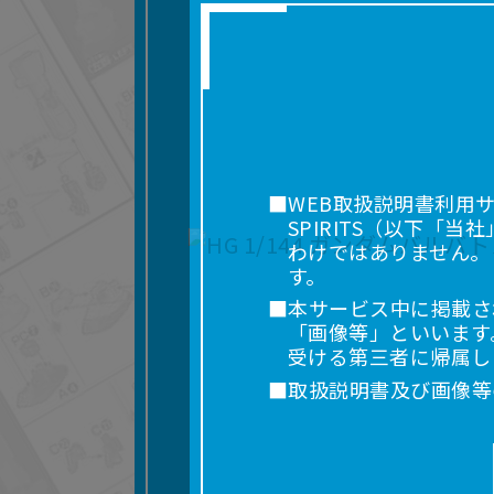
■WEB取扱説明書利用
SPIRITS（以下
わけではありません。
す。
■本サービス中に掲載さ
「画像等」といいます
受ける第三者に帰属し
■取扱説明書及び画像等
利用を含みます。）を
れに限りません。）す
■掲載している取扱説明