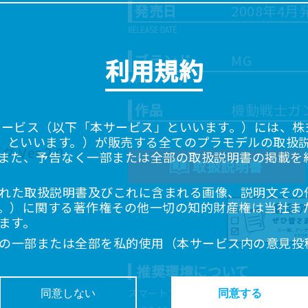
発売日
2008年4月
ブランド
MG
利用規約
作品
機動戦士ガ
サービス（以下「本サービス」といいます。）には、株式会
「当社」といいます。）が販売する全てのプラモデルの取扱
また、予告なく一部または全部の取扱説明書の掲載を
取扱説明書
れた取扱説明書及びこれに含まれる画像、説明文その
。）に関する著作権その他一切の知的財産権は当社ま
ます。
の一部または全部を私的使用（本サービス内の意見投
超えて使用（複製、複写、改変、掲示、頒布、配信、
推奨環境について
ることは禁止いたします。
書は、お客様が購入された商品に同梱されたものと異
スマートフォン、タブレットは以下の環
同意しない
同意する