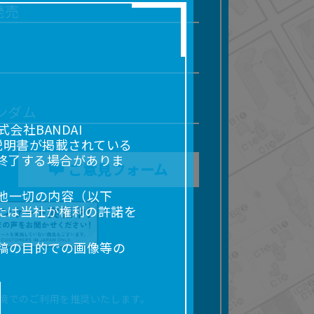
発売
ンダム
社BANDAI
説明書が掲載されている
終了する場合がありま
ご意見フォーム
他一切の内容（以下
たは当社が権利の許諾を
稿の目的での画像等の
販売、出版等を含むがこ
なる場合があります。
境でのご利用を推奨いたします。