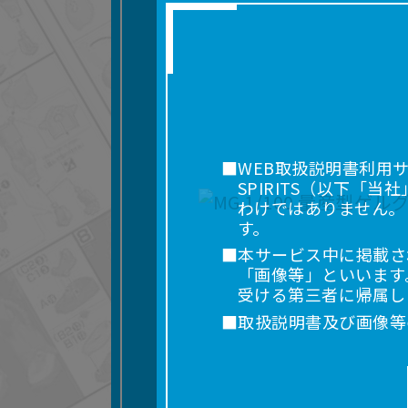
■WEB取扱説明書利用
SPIRITS（以下
わけではありません。
す。
■本サービス中に掲載さ
「画像等」といいます
受ける第三者に帰属し
■取扱説明書及び画像等
利用を含みます。）を
れに限りません。）す
■掲載している取扱説明