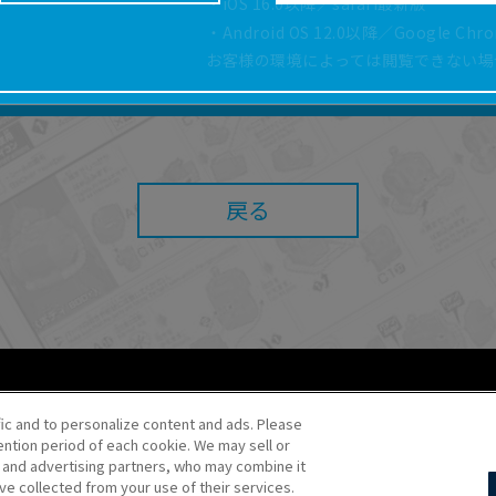
・iOS 16.0以降／safari最新版
どにより、取扱説明書の内容は予告なく変更される場
・Android OS 12.0以降／Google Ch
正確性確保に努めておりますが、取扱説明書の完全性
お客様の環境によっては閲覧できない場
よっては、本サービスをご利用いただけない場合があ
こと、または利用できなかったことにより利用者に何
責任を負いません。また、本サイトを利用したことに
障害（コンピューターウィルスに起因する障害を含み
任も負いません。
戻る
内容・条件を予告なく変更または停止することがあり
することがあります。
あたり、
ウェブサイトご利用条件
およびその他別途当
ご利用ください。
fic and to personalize content and ads. Please
ntion period of each cookie. We may sell or
o・JR Kikaku ©Pokémon
s and advertising partners, who may combine it
ve collected from your use of their services.