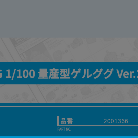
 1/100 量産型ゲルググ Ver.
品番
2001366