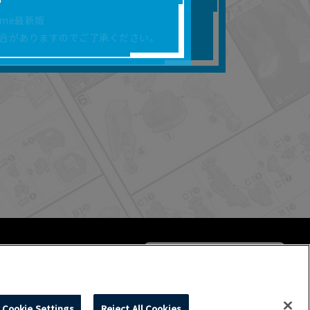
合があります。
rome最新版
を保証するものではあ
合がありますのでご了承ください。
ります。
らかの損害が生じたと
よって、利用者の通信機
ます。）等が生じたとし
ます。また当社は、本
社が定める規約がある
Cookie Settings
Reject All Cookies