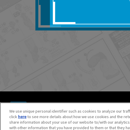
■対象商品仕様の変更な
■当社は、取扱説明書の
りません。
■お客様のご利用環境に
■本サービスを利用した
しても、当社は何らの
器、ネットワークへの
ても、当社は何らの責
■当社は、本サービスの
サービスの提供を終了
■本サービスのご利用に
場合、これらに従って
© BANDAI SPIRITS CO.,LTD. ALL RIGHTS RESERVED.
©創通・サンライズ ©創通・サンライズ・MBS
We use unique personal identifier such as cookies to analyze our traf
©SOTSU・SUNRISE ©SOTSU・SUNRISE・MBS
click
here
to see more details about how we use cookies and the rete
©Nintendo・Creatures・GAME FREAK・TV Tokyo・ShoPr
share information about your use of our website to/with our analytic
©Pokémon. ©Nintendo/Creatures Inc./GAME FREAK inc.
with other information that you have provided to them or that they ha