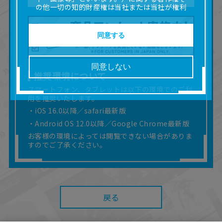
の他一切の知的財産権は当社または当社が権利
の許諾を受ける第三者に帰属します。
■取扱説明書及び画像等の一部または全部を私的
使用（本サービス内の意見投稿の目的での画像
同意する
等の利用を含みます。）を超えて使用（複製、
複写、改変、掲示、頒布、配信、販売、出版等
を含むがこれに限りません。）することは禁止
同意しない
いたします。
推奨環境について
■掲載している取扱説明書は、お客様が購入され
スマートフォン、タブレットは以下の環境でのご利
た商品に同梱されたものと異なる場合がありま
用を推奨いたします。
す。
■対象商品仕様の変更などにより、取扱説明書の
・iOS 16.0以降／safari最新版
内容は予告なく変更される場合があります。
・Android OS 12.0以降／Google Chrome最新版
■当社は、取扱説明書の正確性確保に努めており
お客様の環境によっては閲覧できない場合がありま
ますが、取扱説明書の完全性を保証するもので
すのでご了承ください。
はありません。
■お客様のご利用環境によっては、本サービスを
ご利用いただけない場合があります。
■本サービスを利用したこと、または利用できな
かったことにより利用者に何らかの損害が生じ
戻る
たとしても、当社は何らの責任を負いません。
また、本サイトを利用したことによって、利用
者の通信機器、ネットワークへの障害（コンピ