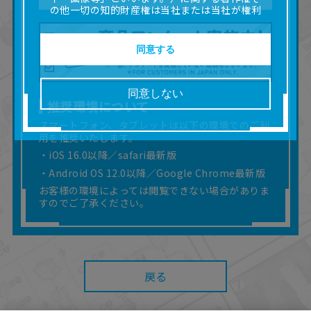
の他一切の知的財産権は当社または当社が権利
の許諾を受ける第三者に帰属します。
■取扱説明書及び画像等の一部または全部を私的
使用（本サービス内の意見投稿の目的での画像
同意する
等の利用を含みます。）を超えて使用（複製、
複写、改変、掲示、頒布、配信、販売、出版等
を含むがこれに限りません。）することは禁止
同意しない
いたします。
推奨環境について
■掲載している取扱説明書は、お客様が購入され
スマートフォン、タブレットは以下の環境でのご利
た商品に同梱されたものと異なる場合がありま
用を推奨いたします。
す。
■対象商品仕様の変更などにより、取扱説明書の
・iOS 16.0以降／safari最新版
内容は予告なく変更される場合があります。
・Android OS 12.0以降／Google Chrome最新版
■当社は、取扱説明書の正確性確保に努めており
お客様の環境によっては閲覧できない場合がありま
ますが、取扱説明書の完全性を保証するもので
すのでご了承ください。
はありません。
■お客様のご利用環境によっては、本サービスを
ご利用いただけない場合があります。
■本サービスを利用したこと、または利用できな
かったことにより利用者に何らかの損害が生じ
戻る
たとしても、当社は何らの責任を負いません。
また、本サイトを利用したことによって、利用
者の通信機器、ネットワークへの障害（コンピ