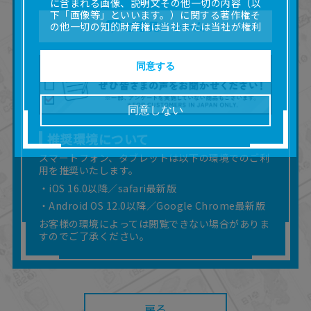
に含まれる画像、説明文その他一切の内容（以
下「画像等」といいます。）に関する著作権そ
ご意見フォーム
の他一切の知的財産権は当社または当社が権利
の許諾を受ける第三者に帰属します。
■取扱説明書及び画像等の一部または全部を私的
使用（本サービス内の意見投稿の目的での画像
同意する
等の利用を含みます。）を超えて使用（複製、
複写、改変、掲示、頒布、配信、販売、出版等
を含むがこれに限りません。）することは禁止
同意しない
いたします。
■掲載している取扱説明書は、お客様が購入され
推奨環境について
た商品に同梱されたものと異なる場合がありま
す。
スマートフォン、タブレットは以下の環境でのご利
用を推奨いたします。
■対象商品仕様の変更などにより、取扱説明書の
内容は予告なく変更される場合があります。
・iOS 16.0以降／safari最新版
■当社は、取扱説明書の正確性確保に努めており
・Android OS 12.0以降／Google Chrome最新版
ますが、取扱説明書の完全性を保証するもので
お客様の環境によっては閲覧できない場合がありま
はありません。
すのでご了承ください。
■お客様のご利用環境によっては、本サービスを
ご利用いただけない場合があります。
■本サービスを利用したこと、または利用できな
かったことにより利用者に何らかの損害が生じ
たとしても、当社は何らの責任を負いません。
また、本サイトを利用したことによって、利用
戻る