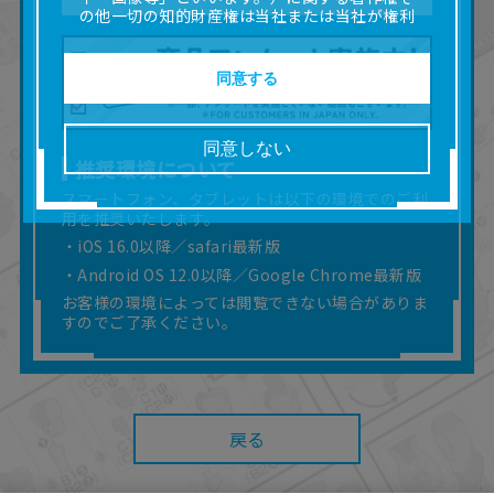
の他一切の知的財産権は当社または当社が権利
の許諾を受ける第三者に帰属します。
■取扱説明書及び画像等の一部または全部を私的
使用（本サービス内の意見投稿の目的での画像
同意する
等の利用を含みます。）を超えて使用（複製、
複写、改変、掲示、頒布、配信、販売、出版等
を含むがこれに限りません。）することは禁止
同意しない
いたします。
推奨環境について
■掲載している取扱説明書は、お客様が購入され
スマートフォン、タブレットは以下の環境でのご利
た商品に同梱されたものと異なる場合がありま
用を推奨いたします。
す。
■対象商品仕様の変更などにより、取扱説明書の
・iOS 16.0以降／safari最新版
内容は予告なく変更される場合があります。
・Android OS 12.0以降／Google Chrome最新版
■当社は、取扱説明書の正確性確保に努めており
お客様の環境によっては閲覧できない場合がありま
ますが、取扱説明書の完全性を保証するもので
すのでご了承ください。
はありません。
■お客様のご利用環境によっては、本サービスを
ご利用いただけない場合があります。
■本サービスを利用したこと、または利用できな
かったことにより利用者に何らかの損害が生じ
戻る
たとしても、当社は何らの責任を負いません。
また、本サイトを利用したことによって、利用
者の通信機器、ネットワークへの障害（コンピ