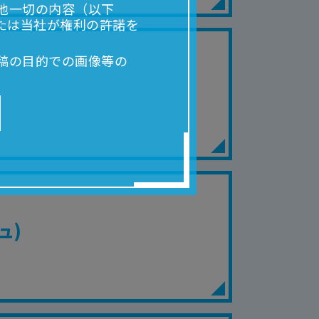
他一切の内容（以下
たは当社が権利の許諾を
稿の目的での画像等の
販売、出版等を含むがこ
なる場合があります。
合があります。
を保証するものではあ
ります。
らかの損害が生じたと
ュ)
よって、利用者の通信機
ます。）等が生じたとし
ます。また当社は、本
社が定める規約がある