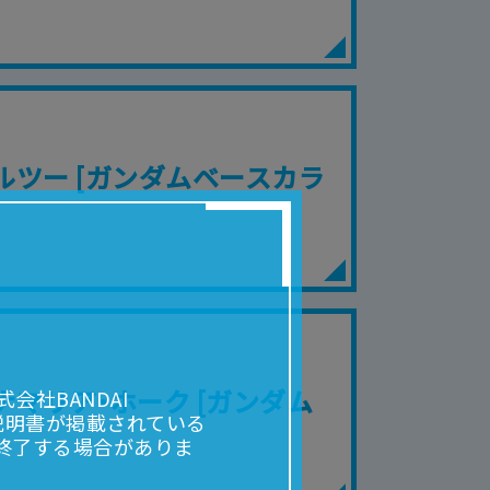
定 プルツー [ガンダムベースカラ
定 ルナマリア･ホーク [ガンダム
社BANDAI
説明書が掲載されている
終了する場合がありま