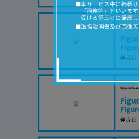
■本サービス中に掲載さ
「画像等」といいます
受ける第三者に帰属し
■取扱説明書及び画像等
利用を含みます。）を
Figu
れに限りません。）す
Figur
■掲載している取扱説明
発売日
■対象商品仕様の変更な
■当社は、取扱説明書の
りません。
■お客様のご利用環境に
■本サービスを利用した
Fig
しても、当社は何らの
器、ネットワークへの
Figur
ても、当社は何らの責
発売日
■当社は、本サービスの
サービスの提供を終了
■本サービスのご利用に