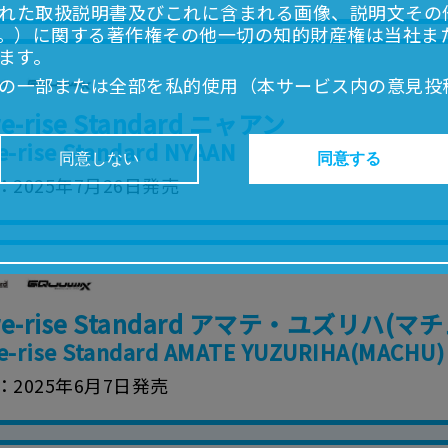
れた取扱説明書及びこれに含まれる画像、説明文その
。）に関する著作権その他一切の知的財産権は当社ま
ます。
の一部または全部を私的使用（本サービス内の意見投
超えて使用（複製、複写、改変、掲示、頒布、配信、
re-rise Standard ニャアン
ることは禁止いたします。
e-rise Standard NYAAN
書は、お客様が購入された商品に同梱されたものと異
同意しない
同意する
2025年7月26日発売
どにより、取扱説明書の内容は予告なく変更される場
正確性確保に努めておりますが、取扱説明書の完全性
よっては、本サービスをご利用いただけない場合があ
こと、または利用できなかったことにより利用者に何
ure-rise Standard アマテ・ユズリハ(マチ
責任を負いません。また、本サイトを利用したことに
障害（コンピューターウィルスに起因する障害を含み
e-rise Standard AMATE YUZURIHA(MACHU)
任も負いません。
2025年6月7日発売
内容・条件を予告なく変更または停止することがあり
することがあります。
あたり、
ウェブサイトご利用条件
およびその他別途当