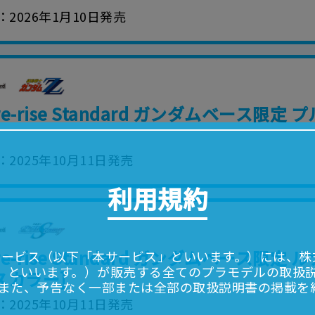
2026年1月10日発売
ure-rise Standard ガンダムベース限
2025年10月11日発売
利用規約
ure-rise Standard ガンダムベース限
サービス（以下「本サービス」といいます。）には、株式会
「当社」といいます。）が販売する全てのプラモデルの取扱
スカラー]
また、予告なく一部または全部の取扱説明書の掲載を
2025年10月11日発売