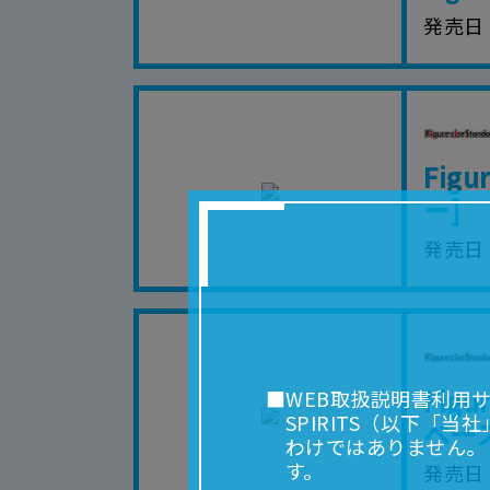
発売日
Fig
ー]
発売日
Fig
■WEB取扱説明書利用
SPIRITS（以下
ベー
わけではありません。
す。
発売日