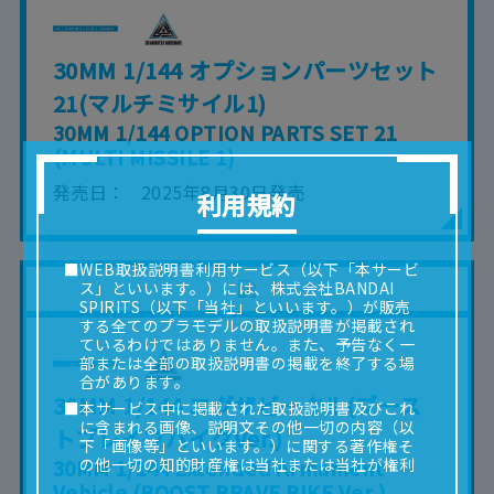
30MM 1/144 オプションパーツセット
21(マルチミサイル1)
30MM 1/144 OPTION PARTS SET 21
(MULTI MISSILE 1)
発売日
2025年8月30日発売
利用規約
■WEB取扱説明書利用サービス（以下「本サービ
ス」といいます。）には、株式会社BANDAI
SPIRITS（以下「当社」といいます。）が販売
する全てのプラモデルの取扱説明書が掲載され
ているわけではありません。また、予告なく一
部または全部の取扱説明書の掲載を終了する場
合があります。
30MM 1/144 エグザビークル(ブース
■本サービス中に掲載された取扱説明書及びこれ
に含まれる画像、説明文その他一切の内容（以
トブレイブバイクVer.)
下「画像等」といいます。）に関する著作権そ
30MM 1/144 Extended Armament
の他一切の知的財産権は当社または当社が権利
の許諾を受ける第三者に帰属します。
Vehicle (BOOST BRAVE BIKE Ver.)