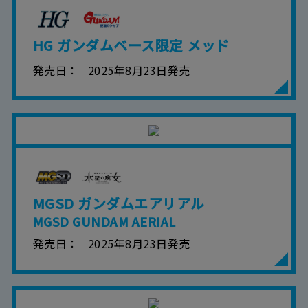
■当社は、本サービスの内容・条件を予告なく変
更または停止することがあります。また当社
は、本サービスの提供を終了することがありま
HG ガンダムベース限定 メッド
す。
■本サービスのご利用にあたり、
ウェブサイトご
発売日
2025年8月23日発売
利用条件
およびその他別途当社が定める規約が
ある場合、これらに従ってご利用ください。
MGSD ガンダムエアリアル
MGSD GUNDAM AERIAL
発売日
2025年8月23日発売