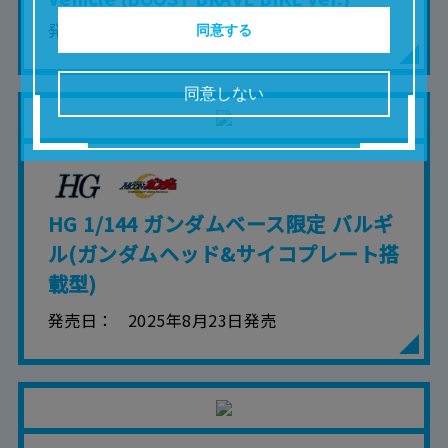
■取扱説明書及び画像等の一部または全部を私的
発売日
2025年8月30日発売
使用（本サービス内の意見投稿の目的での画像
同意する
等の利用を含みます。）を超えて使用（複製、
複写、改変、掲示、頒布、配信、販売、出版等
を含むがこれに限りません。）することは禁止
同意しない
いたします。
■掲載している取扱説明書は、お客様が購入され
た商品に同梱されたものと異なる場合がありま
す。
■対象商品仕様の変更などにより、取扱説明書の
内容は予告なく変更される場合があります。
HG 1/144 ガンダムベース限定 バルギ
■当社は、取扱説明書の正確性確保に努めており
ますが、取扱説明書の完全性を保証するもので
ル(ガンダムヘッド&サイコプレート搭
はありません。
載型)
■お客様のご利用環境によっては、本サービスを
ご利用いただけない場合があります。
発売日
2025年8月23日発売
■本サービスを利用したこと、または利用できな
かったことにより利用者に何らかの損害が生じ
たとしても、当社は何らの責任を負いません。
また、本サイトを利用したことによって、利用
者の通信機器、ネットワークへの障害（コンピ
ューターウィルスに起因する障害を含みま
す。）等が生じたとしても、当社は何らの責任
も負いません。