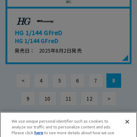
HG 1/144 GFreD
HG 1/144 GFreD
発売日
2025年8月2日発売
<
4
5
6
7
8
9
10
11
12
>
We use unique personal identifier such as cookies to
analyze our traffic and to personalize content and ads.
© BANDAI SPIRITS CO.,LTD. ALL RIGHTS RESERVED.
Please click
here
to see more details about how we use