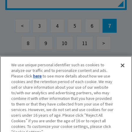
<
3
4
5
6
7
8
9
10
11
>
We use unique personal identifier such as cookies to
analyze our traffic and to personalize content and ads.
© BANDAI SPIRITS CO.,LTD. ALL RIGHTS RESERVED.
Please click
here
to see more details about how we use
©創通・サンライズ ©創通・サンライズ・MBS
cookies and the retention period of each cookie. We may
©SOTSU・SUNRISE ©SOTSU・SUNRISE・MBS
sell or share information about your use of our website
©Nintendo・Creatures・GAME FREAK・TV Tokyo・ShoPro・JR Kikaku
to/with our analytics and advertising partners, who may
©Pokémon
combine it with other information that you have provided
©Pokémon. ©Nintendo/Creatures Inc./GAME FREAK inc.
to them or that they have collected from your use of their
このホームページに掲載されている全ての画像、文章、データなどの無断
services. However, we do not set and use cookies for our
転用、転載をお断りします。
users under 16 years of age. Please click “Reject All
Unauthorized use or reproduction of materials contained in this page
Cookies” if you are under the age of 16 or to reject all
is strictly prohibited.
cookies. To customize your cookie settings, please click
Do Not Sell or Share My Personal Information
“Cookie Settings”.