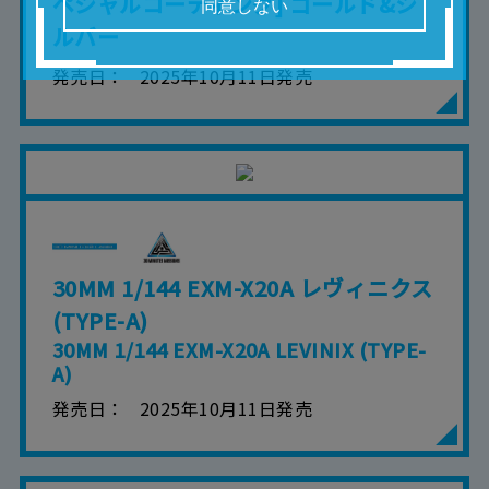
ペシャルコーティング] ゴールド&シ
同意しない
いたします。
ルバー
■掲載している取扱説明書は、お客様が購入され
た商品に同梱されたものと異なる場合がありま
発売日
2025年10月11日発売
す。
■対象商品仕様の変更などにより、取扱説明書の
内容は予告なく変更される場合があります。
■当社は、取扱説明書の正確性確保に努めており
ますが、取扱説明書の完全性を保証するもので
はありません。
■お客様のご利用環境によっては、本サービスを
ご利用いただけない場合があります。
■本サービスを利用したこと、または利用できな
かったことにより利用者に何らかの損害が生じ
30MM 1/144 EXM-X20A レヴィニクス
たとしても、当社は何らの責任を負いません。
また、本サイトを利用したことによって、利用
(TYPE-A)
者の通信機器、ネットワークへの障害（コンピ
30MM 1/144 EXM-X20A LEVINIX (TYPE-
ューターウィルスに起因する障害を含みま
す。）等が生じたとしても、当社は何らの責任
A)
も負いません。
発売日
2025年10月11日発売
■当社は、本サービスの内容・条件を予告なく変
更または停止することがあります。また当社
は、本サービスの提供を終了することがありま
す。