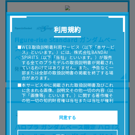
利用規約
Figure-rise Standard ガンダムベー
■WEB取扱説明書利用サービス（以下「本サービ
ス限定 ルナマリア･ホーク [ガンダム
ス」といいます。）には、株式会社BANDAI
ベースカラー]
SPIRITS（以下「当社」といいます。）が販売
する全てのプラモデルの取扱説明書が掲載され
ているわけではありません。また、予告なく一
発売日
2025年10月11日発売
部または全部の取扱説明書の掲載を終了する場
合があります。
■本サービス中に掲載された取扱説明書及びこれ
に含まれる画像、説明文その他一切の内容（以
下「画像等」といいます。）に関する著作権そ
の他一切の知的財産権は当社または当社が権利
の許諾を受ける第三者に帰属します。
■取扱説明書及び画像等の一部または全部を私的
使用（本サービス内の意見投稿の目的での画像
同意する
等の利用を含みます。）を超えて使用（複製、
ハロプラ ガンダムベース限定 ハロ [ス
複写、改変、掲示、頒布、配信、販売、出版等
を含むがこれに限りません。）することは禁止