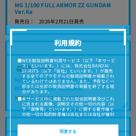
MG 1/100 FULL ARMOR ZZ GUNDAM
Ver.Ka
発売日
2026年2月21日発売
利用規約
■WEB取扱説明書利用サービス（以下「本サービ
ス」といいます。）には、株式会社BANDAI
SPIRITS（以下「当社」といいます。）が販売
する全てのプラモデルの取扱説明書が掲載され
MGSD デスティニーガンダム
ているわけではありません。また、予告なく一
部または全部の取扱説明書の掲載を終了する場
MGSD DESTINY GUNDAM
合があります。
発売日
2026年2月21日発売
■本サービス中に掲載された取扱説明書及びこれ
に含まれる画像、説明文その他一切の内容（以
下「画像等」といいます。）に関する著作権そ
の他一切の知的財産権は当社または当社が権利
の許諾を受ける第三者に帰属します。
■取扱説明書及び画像等の一部または全部を私的
使用（本サービス内の意見投稿の目的での画像
同意する