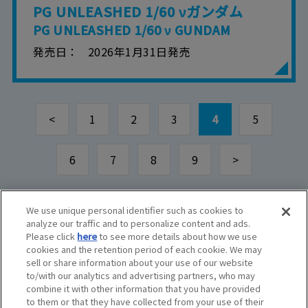
PG UNLEASHED 1/60 νガンダム
PG UNLEASHED 1/60 ν GUNDAM
発売日
2026年1月31日発売
<
1
2
3
4
5
6
7
8
9
>
We use unique personal identifier such as cookies to
analyze our traffic and to personalize content and ads.
© BANDAI SPIRITS CO.,LTD. ALL RIGHTS RESERVED.
Please click
here
to see more details about how we use
©創通・サンライズ ©創通・サンライズ・MBS
cookies and the retention period of each cookie. We may
©SOTSU・SUNRISE ©SOTSU・SUNRISE・MBS
sell or share information about your use of our website
©Nintendo・Creatures・GAME FREAK・TV Tokyo・ShoPro・JR Kikaku
to/with our analytics and advertising partners, who may
©Pokémon
combine it with other information that you have provided
©Pokémon. ©Nintendo/Creatures Inc./GAME FREAK inc.
to them or that they have collected from your use of their