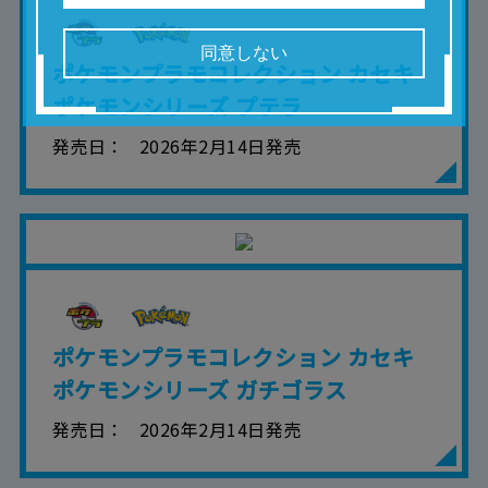
等の利用を含みます。）を超えて使用（複製、
複写、改変、掲示、頒布、配信、販売、出版等
を含むがこれに限りません。）することは禁止
同意しない
いたします。
ポケモンプラモコレクション カセキ
■掲載している取扱説明書は、お客様が購入され
ポケモンシリーズ プテラ
た商品に同梱されたものと異なる場合がありま
す。
発売日
2026年2月14日発売
■対象商品仕様の変更などにより、取扱説明書の
内容は予告なく変更される場合があります。
■当社は、取扱説明書の正確性確保に努めており
ますが、取扱説明書の完全性を保証するもので
はありません。
■お客様のご利用環境によっては、本サービスを
ご利用いただけない場合があります。
■本サービスを利用したこと、または利用できな
かったことにより利用者に何らかの損害が生じ
たとしても、当社は何らの責任を負いません。
ポケモンプラモコレクション カセキ
また、本サイトを利用したことによって、利用
者の通信機器、ネットワークへの障害（コンピ
ポケモンシリーズ ガチゴラス
ューターウィルスに起因する障害を含みま
す。）等が生じたとしても、当社は何らの責任
発売日
2026年2月14日発売
も負いません。
■当社は、本サービスの内容・条件を予告なく変
更または停止することがあります。また当社